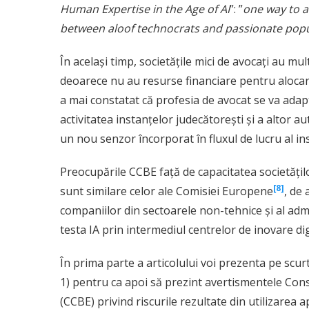
Human Expertise in the Age of AI
”: ”
one way to al
between aloof technocrats and passionate popul
În același timp, societățile mici de avocați au mul
deoarece nu au resurse financiare pentru alocare
a mai constatat că profesia de avocat se va adap
activitatea instanțelor judecătorești și a altor au
un nou senzor încorporat în fluxul de lucru al ins
Preocupările CCBE față de capacitatea societățilo
[8]
sunt similare celor ale Comisiei Europene
, de 
companiilor din sectoarele non-tehnice și al admin
testa IA prin intermediul centrelor de inovare dig
În prima parte a articolului voi prezenta pe scurt a
1) pentru ca apoi să prezint avertismentele Consi
(CCBE) privind riscurile rezultate din utilizarea apl