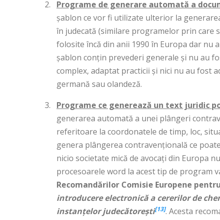
Programe de generare automată a docume
șablon ce vor fi utilizate ulterior la genera
în judecată (similare programelor prin care 
folosite încă din anii 1990 în Europa dar nu a
șablon conțin prevederi generale și nu au f
complex, adaptat practicii și nici nu au fost a
germană sau olandeză.
Programe ce generează un text juridic po
generarea automată a unei plângeri contrave
referitoare la coordonatele de timp, loc, sit
genera plângerea contravențională ce poate 
nicio societate mică de avocați din Europa n
procesoarele word la acest tip de program va 
Recomandărilor Comisie Europene pentru e
introducere electronică a cererilor de chema
[13]
instanțelor judecătorești
. Acesta recom