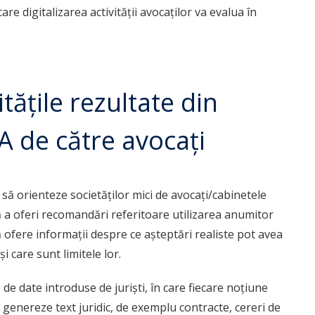
are digitalizarea activității avocaților va evalua în
tățile rezultate din
 IA de către avocați
 să orienteze societăților mici de avocați/cabinetele
ă a oferi recomandări referitoare utilizarea anumitor
să ofere informații despre ce așteptări realiste pot avea
 și care sunt limitele lor.
 de date introduse de juriști, în care fiecare noțiune
să genereze text juridic, de exemplu contracte, cereri de