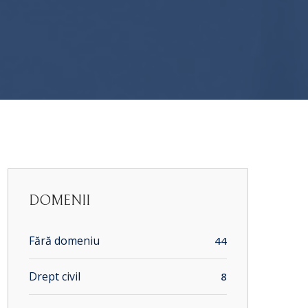
DOMENII
Fără domeniu
44
Drept civil
8