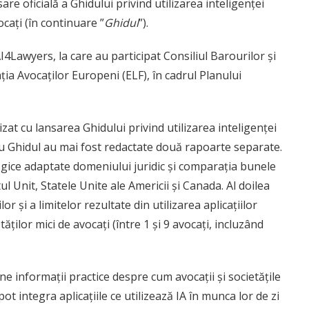
are oficială a Ghidului privind utilizarea inteligenței
vocați (în continuare ”
Ghidul
”).
I4Lawyers, la care au participat Consiliul Barourilor și
ția Avocaților Europeni (ELF), în cadrul Planului
lizat cu lansarea Ghidului privind utilizarea inteligenței
ă cu Ghidul au mai fost redactate două rapoarte separate.
logice adaptate domeniului juridic și comparația bunele
ul Unit, Statele Unite ale Americii și Canada. Al doilea
or și a limitelor rezultate din utilizarea aplicațiilor
etăților mici de avocați (între 1 și 9 avocați, incluzând
ne informații practice despre cum avocații și societățile
ot integra aplicațiile ce utilizează IA în munca lor de zi