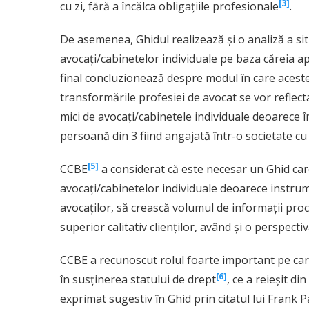
[3]
cu zi, fără a încălca obligațiile profesionale
.
De asemenea, Ghidul realizează și o analiză a situ
avocați/cabinetelor individuale pe baza căreia apre
final concluzionează despre modul în care aceste
transformările profesiei de avocat se vor reflecta 
mici de avocați/cabinetele individuale deoarece
persoană din 3 fiind angajată într-o societate cu 
[5]
CCBE
a considerat că este necesar un Ghid care s
avocați/cabinetelor individuale deoarece instrume
avocaților, să crească volumul de informații proc
superior calitativ clienților, având și o perspec
CCBE a recunoscut rolul foarte important pe care 
[6]
în susținerea statului de drept
, ce a reieșit di
exprimat sugestiv în Ghid prin citatul lui Frank P