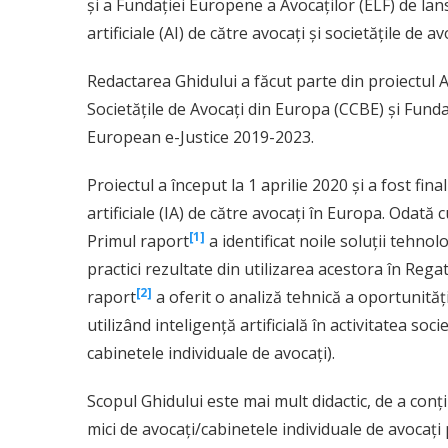
și a Fundației Europene a Avocaților (ELF) de lans
artificiale (AI) de către avocați și societățile de a
Redactarea Ghidului a făcut parte din proiectul A
Societățile de Avocați din Europa (CCBE) și Funda
European e-Justice 2019-2023.
Proiectul a început la 1 aprilie 2020 și a fost fina
artificiale (IA) de către avocați în Europa. Odat
[1]
Primul raport
a identificat noile soluții tehno
practici rezultate din utilizarea acestora în Regat
[2]
raport
a oferit o analiză tehnică a oportunitățil
utilizând inteligență artificială în activitatea soci
cabinetele individuale de avocați).
Scopul Ghidului este mai mult didactic, de a conți
mici de avocați/cabinetele individuale de avocați p