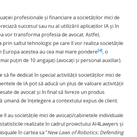
ației profesionale și financiare a societăților mici de
ciază succesul sau nu al utilizării aplicaților IA și în
a vor transforma profesia de avocat. Astfel,
prin saltul tehnologic pe care îl vor realiza societățile
[4]
 în Europa acestea au cea mai mare pondere
, o
mai puțin de 10 angajați (avocați și personal auxiliar).
ă fie dedicat în special activității societăților mici de
ntele de IA pot să aducă un plus de valoare activității
esate de avocat și în final să livreze un produs
tivă umană de înțelegere a contextului expus de client.
îl au societățile mici de avocați/cabinetele individuale
n statisticile realizate în cadrul proiectului AI4Lawyers și
asquale în cartea sa ”
New Laws of Robotics: Defending