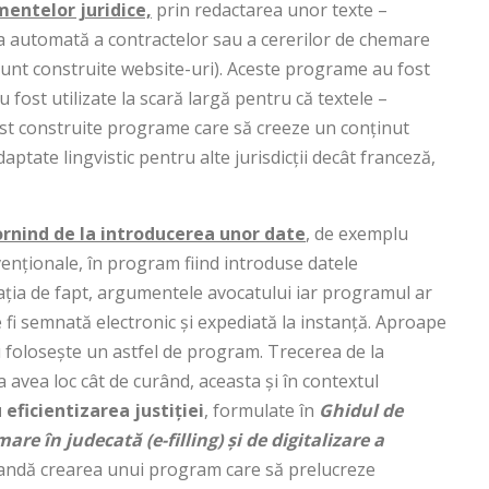
ntelor juridice,
prin redactarea unor texte –
rea automată a contractelor sau a cererilor de chemare
sunt construite website-uri). Aceste programe au fost
u fost utilizate la scară largă pentru că textele –
ost construite programe care să creeze un conținut
daptate lingvistic pentru alte jurisdicții decât franceză,
rnind de la introducerea unor date
, de exemplu
nționale, în program fiind introduse datele
uația de fapt, argumentele avocatului iar programul ar
fi semnată electronic și expediată la instanță. Aproape
u folosește un astfel de program. Trecerea de la
avea loc cât de curând, aceasta și în contextul
ficientizarea justiției
, formulate în
Ghidul de
re în judecată (e-filling) și de digitalizare a
andă crearea unui program care să prelucreze