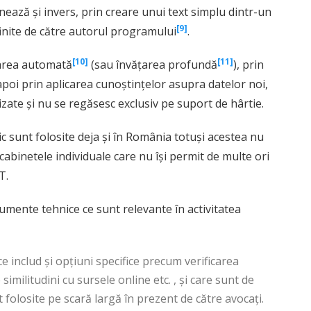
ează și invers, prin creare unui text simplu dintr-un
[9]
efinite de către autorul programului
.
[10]
[11]
ățarea automată
(sau învățarea profundă
), prin
 apoi prin aplicarea cunoștințelor asupra datelor noi,
izate și nu se regăsesc exclusiv pe suport de hârtie.
ic sunt folosite deja și în România totuși acestea nu
/cabinetele individuale care nu își permit de multe ori
a unui specialist IT.
rumente tehnice ce sunt relevante în activitatea
 ce includ și opțiuni specifice precum verificarea
imilitudini cu sursele online etc. , și care sunt de
 folosite pe scară largă în prezent de către avocați.