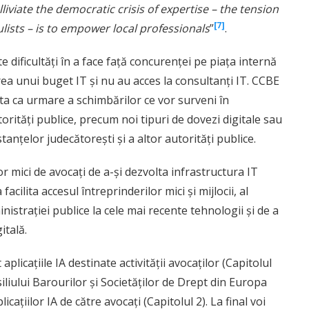
liviate the democratic crisis of expertise – the tension
[7]
ists – is to empower local professionals
”
.
te dificultăți în a face față concurenței pe piața internă
a unui buget IT și nu au acces la consultanți IT. CCBE
ta ca urmare a schimbărilor ce vor surveni în
torități publice, precum noi tipuri de dovezi digitale sau
tanțelor judecătorești și a altor autorități publice.
r mici de avocați de a-și dezvolta infrastructura IT
a facilita accesul întreprinderilor mici și mijlocii, al
istrației publice la cele mai recente tehnologii și de a
itală.
plicațiile IA destinate activității avocaților (Capitolul
liului Barourilor și Societăților de Drept din Europa
icațiilor IA de către avocați (Capitolul 2). La final voi