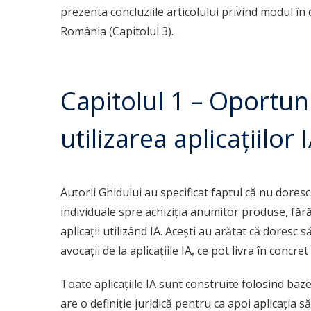
prezenta concluziile articolului privind modul în c
România (Capitolul 3).
Capitolul 1 – Oportuni
utilizarea aplicațiilor
Autorii Ghidului au specificat faptul că nu doresc
individuale spre achiziția anumitor produse, făr
aplicații utilizând IA. Acești au arătat că doresc 
avocații de la aplicațiile IA, ce pot livra în concret
Toate aplicațiile IA sunt construite folosind baze
are o definiție juridică pentru ca apoi aplicația 