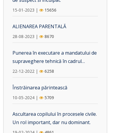
de suspect si inculpat.
15-01-2023 |
15656
ALIENAREA PARENTALĂ
28-08-2023 |
8670
Punerea în executare a mandatului de
supraveghere tehnică în cadrul
urmăririi penale. Vicii procedurale care
22-12-2022 |
6258
pot fi invocate în camera preliminară.
Înstrăinarea părintească
10-05-2024 |
5709
Ascultarea copilului în procesele civile.
Un rol important, dar nu dominant.
19-02-2024 |
4861