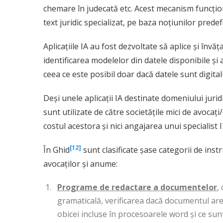
chemare în judecată etc. Acest mecanism funcțion
text juridic specializat, pe baza noțiunilor pred
Aplicațiile IA au fost dezvoltate să aplice și înv
identificarea modelelor din datele disponibile și
ceea ce este posibil doar dacă datele sunt digital
Deși unele aplicații IA destinate domeniului jurid
sunt utilizate de către societățile mici de avocați
costul acestora și nici angajare
[12]
În Ghid
sunt clasificate șase categorii de inst
avocaților și anume:
Programe de redactare a documentelor
,
gramaticală, verificarea dacă documentul are s
obicei incluse în procesoarele word și ce sunt