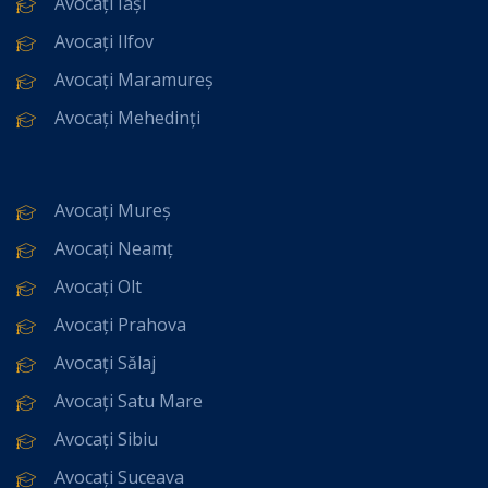
Avocați Iași
Avocați Ilfov
Avocați Maramureș
Avocați Mehedinți
Avocați Mureș
Avocați Neamț
Avocați Olt
Avocați Prahova
Avocați Sălaj
Avocați Satu Mare
Avocați Sibiu
Avocați Suceava