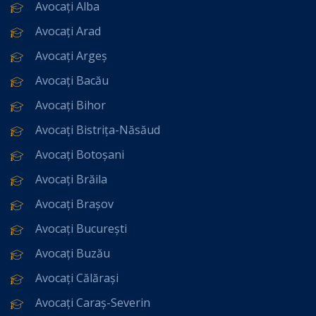
Avocați Alba
Avocați Arad
Avocați Argeș
Avocați Bacău
Avocați Bihor
Avocați Bistrița-Năsăud
Avocați Botoșani
Avocați Brăila
Avocați Brașov
Avocați București
Avocați Buzău
Avocați Călărași
Avocați Caraș-Severin