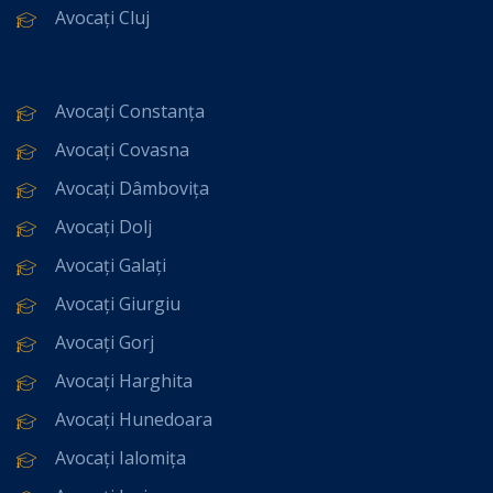
Avocați Cluj
Avocați Constanța
Avocați Covasna
Avocați Dâmbovița
Avocați Dolj
Avocați Galați
Avocați Giurgiu
Avocați Gorj
Avocați Harghita
Avocați Hunedoara
Avocați Ialomița