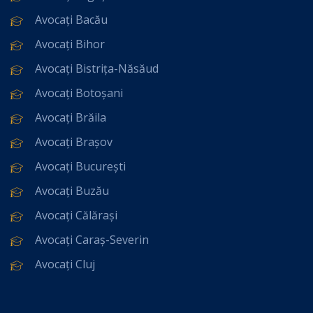
Avocați Bacău
Avocați Bihor
Avocați Bistrița-Năsăud
Avocați Botoșani
Avocați Brăila
Avocați Brașov
Avocați București
Avocați Buzău
Avocați Călărași
Avocați Caraș-Severin
Avocați Cluj