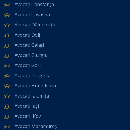
Avocați Constanța
Avocați Covasna
Avocați Dâmbovița
Avocați Dolj
Avocați Galați
Avocați Giurgiu
Avocați Gorj
Avocați Harghita
Avocați Hunedoara
Avocați Ialomița
Avocați Iași
Avocați Ilfov
Avocați Maramureș