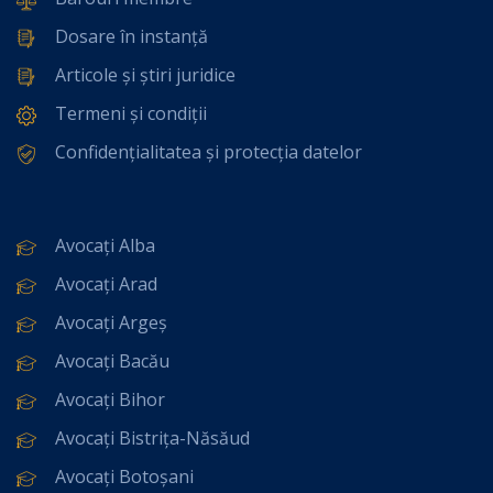
Dosare în instanță
Articole și știri juridice
Termeni și condiții
Confidențialitatea și protecția datelor
Avocați Alba
Avocați Arad
Avocați Argeș
Avocați Bacău
Avocați Bihor
Avocați Bistrița-Năsăud
Avocați Botoșani