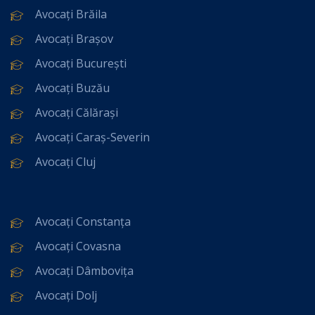
Avocați Brăila
Avocați Brașov
Avocați București
Avocați Buzău
Avocați Călărași
Avocați Caraș-Severin
Avocați Cluj
Avocați Constanța
Avocați Covasna
Avocați Dâmbovița
Avocați Dolj