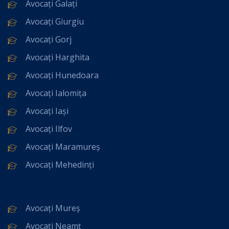
Avocați Galați
Avocați Giurgiu
Avocați Gorj
Avocați Harghita
Avocați Hunedoara
Avocați Ialomița
Avocați Iași
Avocați Ilfov
Avocați Maramureș
Avocați Mehedinți
Avocați Mureș
Avocați Neamț