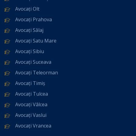
Avocați Olt
Avocați Prahova
Avocați Sălaj
Avocați Satu Mare
Avocați Sibiu
Avocați Suceava
Avocați Teleorman
Avocați Timiș
Avocați Tulcea
Avocați Vâlcea
Avocați Vaslui
Avocați Vrancea