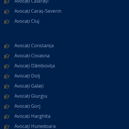
Avocați Călărași
Avocați Caraș-Severin
Avocați Cluj
Avocați Constanța
Avocați Covasna
Avocați Dâmbovița
Avocați Dolj
Avocați Galați
Avocați Giurgiu
Avocați Gorj
Avocați Harghita
Avocați Hunedoara