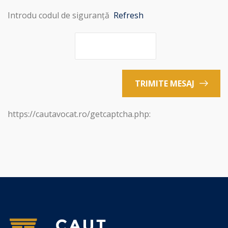
Introdu codul de siguranță
Refresh
TRIMITE MESAJ
https://cautavocat.ro/getcaptcha.php: