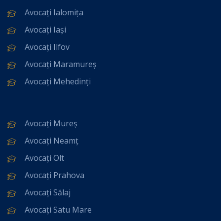
Avocați Ialomița
Avocați Iași
Avocați Ilfov
Avocați Maramureș
Avocați Mehedinți
Avocați Mureș
Avocați Neamț
Avocați Olt
Avocați Prahova
Avocați Sălaj
Avocați Satu Mare