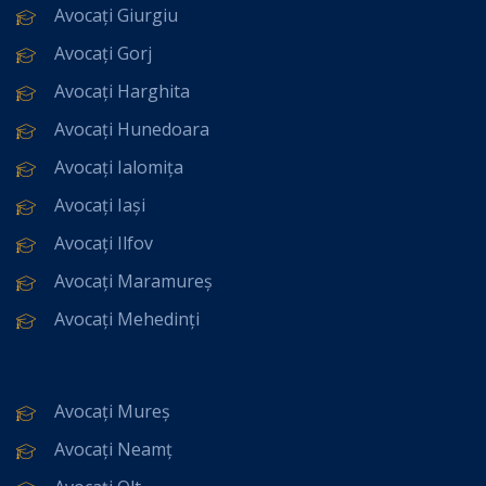
Avocați Giurgiu
Avocați Gorj
Avocați Harghita
Avocați Hunedoara
Avocați Ialomița
Avocați Iași
Avocați Ilfov
Avocați Maramureș
Avocați Mehedinți
Avocați Mureș
Avocați Neamț