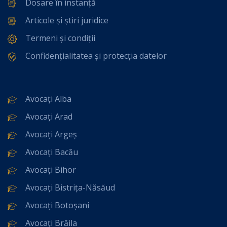
Dosare în instanță
Articole și știri juridice
Termeni și condiții
Confidențialitatea și protecția datelor
Avocați Alba
Avocați Arad
Avocați Argeș
Avocați Bacău
Avocați Bihor
Avocați Bistrița-Năsăud
Avocați Botoșani
Avocați Brăila