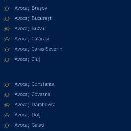
Avocați Brașov
Avocați București
Avocați Buzău
Avocați Călărași
Avocați Caraș-Severin
Avocați Cluj
Avocați Constanța
Avocați Covasna
Avocați Dâmbovița
Avocați Dolj
Avocați Galați