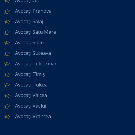
Avocați Olt
Avocați Prahova
Avocați Sălaj
Avocați Satu Mare
Avocați Sibiu
Avocați Suceava
Avocați Teleorman
Avocați Timiș
Avocați Tulcea
Avocați Vâlcea
Avocați Vaslui
Avocați Vrancea