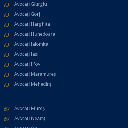
Avocați Giurgiu
Avocați Gorj
Avocați Harghita
Avocați Hunedoara
Avocați Ialomița
Avocați Iași
Avocați Ilfov
Avocați Maramureș
Avocați Mehedinți
Avocați Mureș
Avocați Neamț