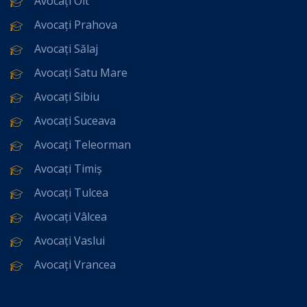
Avocați Olt
Avocați Prahova
Avocați Sălaj
Avocați Satu Mare
Avocați Sibiu
Avocați Suceava
Avocați Teleorman
Avocați Timiș
Avocați Tulcea
Avocați Vâlcea
Avocați Vaslui
Avocați Vrancea