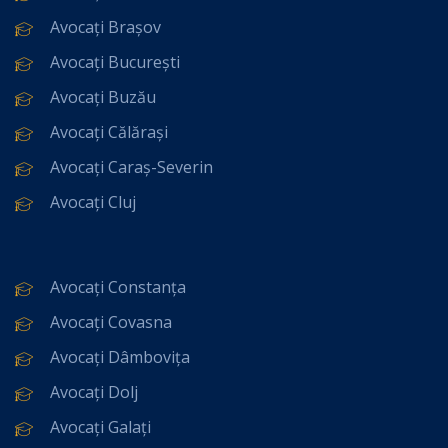
Avocați Brașov
Avocați București
Avocați Buzău
Avocați Călărași
Avocați Caraș-Severin
Avocați Cluj
Avocați Constanța
Avocați Covasna
Avocați Dâmbovița
Avocați Dolj
Avocați Galați