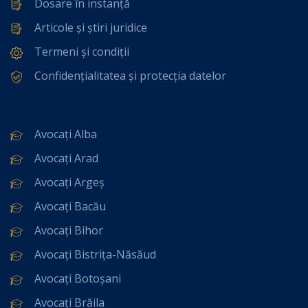
Dosare în instanță
Articole și știri juridice
Termeni și condiții
Confidențialitatea și protecția datelor
Avocați Alba
Avocați Arad
Avocați Argeș
Avocați Bacău
Avocați Bihor
Avocați Bistrița-Năsăud
Avocați Botoșani
Avocați Brăila