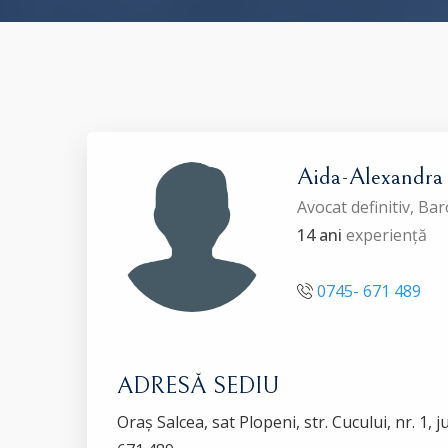
Aida-Alexand
Avocat definitiv, B
14 ani
experiență
0745- 671 489
ADRESĂ SEDIU
Oraș Salcea, sat Plopeni, str. Cucului, nr. 1, 