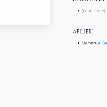
(neprecizate)
AFILIERI
Membru al
Ba