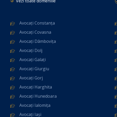
Vezi toate domeniile
Avocați Constanța
Avocați Covasna
Avocați Dâmbovița
Avocați Dolj
Avocați Galați
Avocați Giurgiu
Avocați Gorj
Avocați Harghita
Avocați Hunedoara
Avocați Ialomița
Avocați Iași