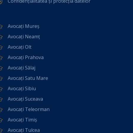
Confidențialitatea și protecția datelor
Avocați Mureș
Avocați Neamț
Avocați Olt
Avocați Prahova
Avocați Sălaj
Avocați Satu Mare
Avocați Sibiu
Avocați Suceava
Avocați Teleorman
Avocați Timiș
Avocați Tulcea