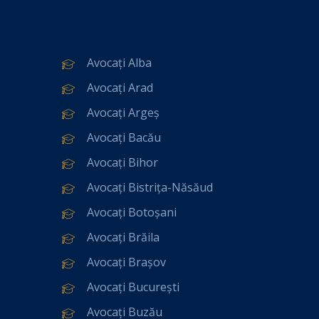
Avocați Alba
Avocați Arad
Avocați Argeș
Avocați Bacău
Avocați Bihor
Avocați Bistrița-Năsăud
Avocați Botoșani
Avocați Brăila
Avocați Brașov
Avocați București
Avocați Buzău