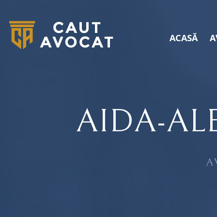
ACASĂ
A
AIDA-AL
A