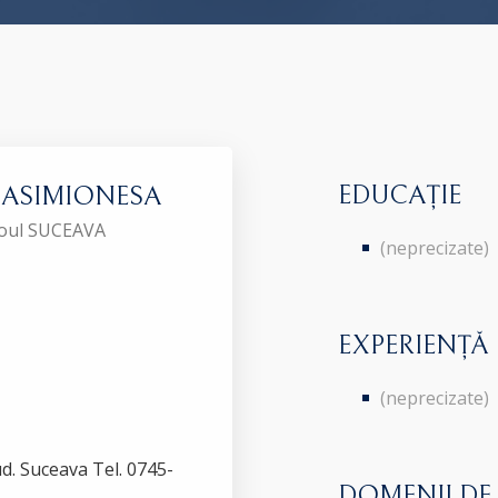
EDUCAȚIE
ra ASIMIONESA
aroul SUCEAVA
(neprecizate)
EXPERIENȚĂ
(neprecizate)
jud. Suceava Tel. 0745-
DOMENII DE