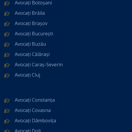
Avocați Botoșani
Avocați Brăila
Avocați Brașov
Avocați București
Avocați Buzău
Avocați Călărași
Avocați Caraș-Severin
Avocați Cluj
Avocați Constanța
Avocați Covasna
Avocați Dâmbovița
Avocați Dolj