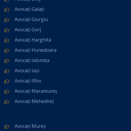
Avocați Galați
Avocați Giurgiu
Avocați Gorj
Avocați Harghita
Avocați Hunedoara
Avocați Ialomița
Avocați Iași
Avocați Ilfov
Avocați Maramureș
Avocați Mehedinți
Avocați Mureș