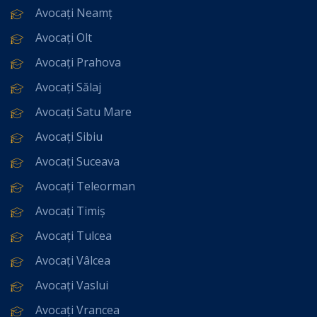
Avocați Neamț
Avocați Olt
Avocați Prahova
Avocați Sălaj
Avocați Satu Mare
Avocați Sibiu
Avocați Suceava
Avocați Teleorman
Avocați Timiș
Avocați Tulcea
Avocați Vâlcea
Avocați Vaslui
Avocați Vrancea