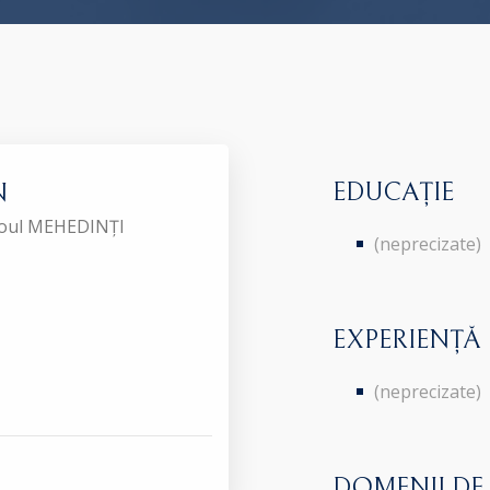
EDUCAȚIE
N
aroul MEHEDINȚI
(neprecizate)
EXPERIENȚĂ
(neprecizate)
DOMENII DE