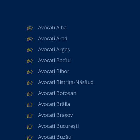
Avocați Alba
Avocați Arad
Avocați Argeș
Avocați Bacău
Avocați Bihor
Avocați Bistrița-Năsăud
Avocați Botoșani
Avocați Brăila
Avocați Brașov
Avocați București
Avocați Buzău