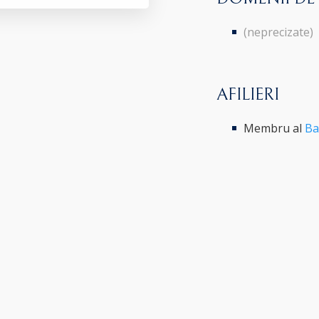
(neprecizate)
AFILIERI
Membru al
Ba