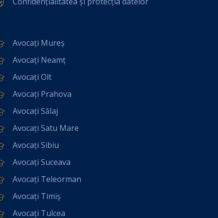
Confidențialitatea și protecția datelor
Avocați Mureș
Avocați Neamț
Avocați Olt
Avocați Prahova
Avocați Sălaj
Avocați Satu Mare
Avocați Sibiu
Avocați Suceava
Avocați Teleorman
Avocați Timiș
Avocați Tulcea