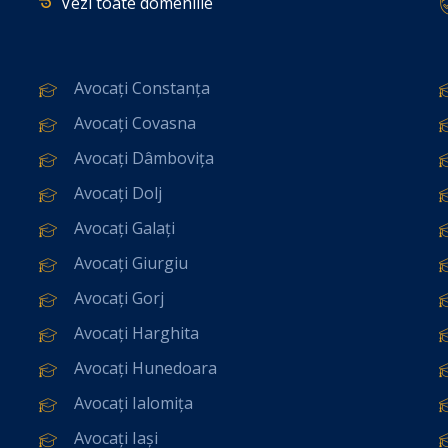
Vezi toate domeniile
Avocați Constanța
Avocați Covasna
Avocați Dâmbovița
Avocați Dolj
Avocați Galați
Avocați Giurgiu
Avocați Gorj
Avocați Harghita
Avocați Hunedoara
Avocați Ialomița
Avocați Iași