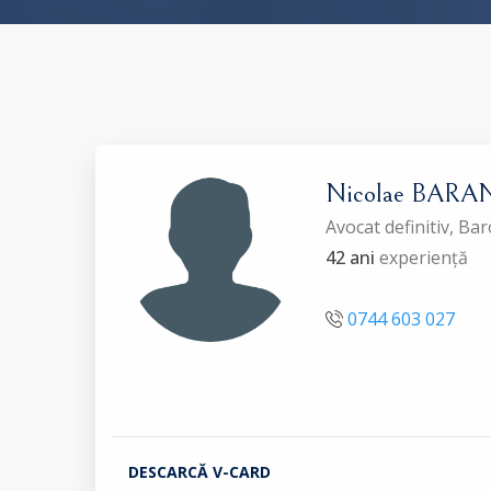
Nicolae BARA
Avocat definitiv, B
42 ani
experiență
0744 603 027
DESCARCĂ V-CARD