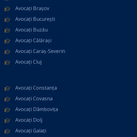
Avocați Brașov
Avocați București
Avocați Buzău
Avocați Călărași
Avocați Caraș-Severin
Avocați Cluj
Avocați Constanța
Avocați Covasna
Avocați Dâmbovița
Avocați Dolj
Avocați Galați