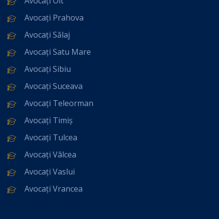
Avocați Olt
Avocați Prahova
Avocați Sălaj
Avocați Satu Mare
Avocați Sibiu
Avocați Suceava
Avocați Teleorman
Avocați Timiș
Avocați Tulcea
Avocați Vâlcea
Avocați Vaslui
Avocați Vrancea