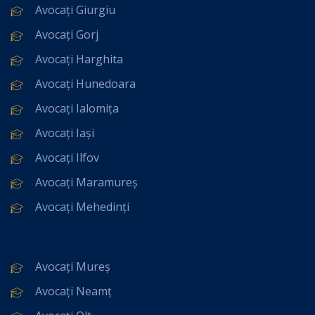
Avocați Giurgiu
Avocați Gorj
Avocați Harghita
Avocați Hunedoara
Avocați Ialomița
Avocați Iași
Avocați Ilfov
Avocați Maramureș
Avocați Mehedinți
Avocați Mureș
Avocați Neamț