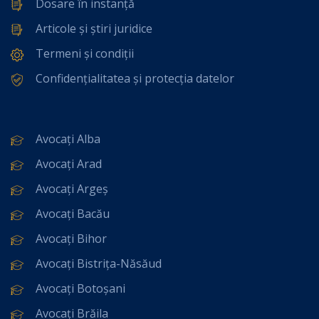
Dosare în instanță
Articole și știri juridice
Termeni și condiții
Confidențialitatea și protecția datelor
Avocați Alba
Avocați Arad
Avocați Argeș
Avocați Bacău
Avocați Bihor
Avocați Bistrița-Năsăud
Avocați Botoșani
Avocați Brăila