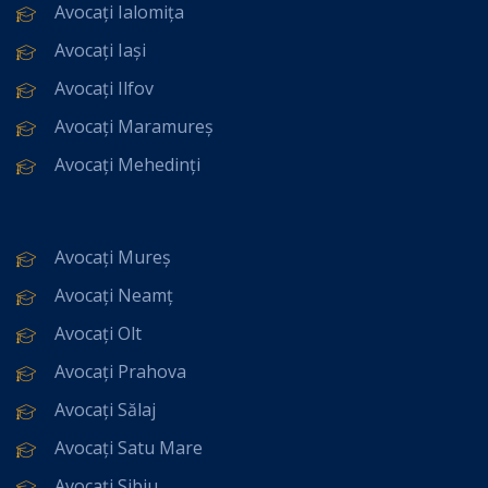
Avocați Ialomița
Avocați Iași
Avocați Ilfov
Avocați Maramureș
Avocați Mehedinți
Avocați Mureș
Avocați Neamț
Avocați Olt
Avocați Prahova
Avocați Sălaj
Avocați Satu Mare
Avocați Sibiu