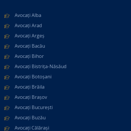
Avocați Alba
Avocați Arad
Avocați Argeș
Avocați Bacău
Avocați Bihor
Avocați Bistrița-Năsăud
Avocați Botoșani
Avocați Brăila
Avocați Brașov
Avocați București
Avocați Buzău
Avocați Călărași