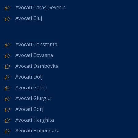
Avocați Caraș-Severin
Avocați Cluj
Avocați Constanța
Avocați Covasna
Avocați Dâmbovița
Avocați Dolj
Avocați Galați
Avocați Giurgiu
Avocați Gorj
Avocați Harghita
Avocați Hunedoara