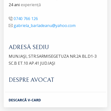
24 ani
experiență
0740 766 126
gabriela_barladeanu@yahoo.com
ADRESĂ SEDIU
MUN.IAŞI, STR.SARMISEGETUZA NR.2A BL.D1-3
SC.B ET.10 AP.41 JUD.IAŞI
DESPRE AVOCAT
DESCARCĂ V-CARD