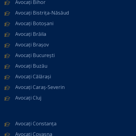
Avocați Bihor
Avocați Bistrița-Năsăud
Avocați Botoșani
Avocați Brăila
Avocați Brașov
Avocați București
Avocați Buzău
Avocați Călărași
Avocați Caraș-Severin
Avocați Cluj
Avocați Constanța
Avocați Covasna