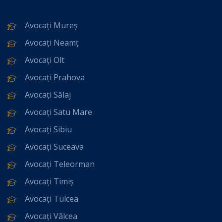
Avocați Mureș
Avocați Neamț
Avocați Olt
Avocați Prahova
Avocați Sălaj
Avocați Satu Mare
Avocați Sibiu
Avocați Suceava
Avocați Teleorman
Avocați Timiș
Avocați Tulcea
Avocați Vâlcea