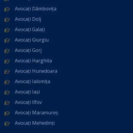
Avocați Dâmbovița
Avocați Dolj
Avocați Galați
Avocați Giurgiu
Avocați Gorj
Avocați Harghita
Avocați Hunedoara
Avocați Ialomița
Avocați Iași
Avocați Ilfov
Avocați Maramureș
Avocați Mehedinți