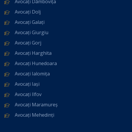
Avocați Dâmbovița
Avocați Dolj
Avocați Galați
Avocați Giurgiu
Avocați Gorj
Avocați Harghita
Avocați Hunedoara
Avocați Ialomița
Avocați Iași
Avocați Ilfov
Avocați Maramureș
Avocați Mehedinți