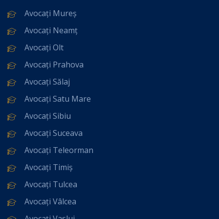
Avocați Mureș
Avocați Neamț
Avocați Olt
Avocați Prahova
Avocați Sălaj
Avocați Satu Mare
Avocați Sibiu
Avocați Suceava
Avocați Teleorman
Avocați Timiș
Avocați Tulcea
Avocați Vâlcea
Avocați Vaslui