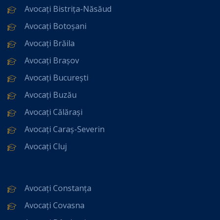
Avocați Bistrița-Năsăud
Avocați Botoșani
Avocați Brăila
Avocați Brașov
Avocați București
Avocați Buzău
Avocați Călărași
Avocați Caraș-Severin
Avocați Cluj
Avocați Constanța
Avocați Covasna