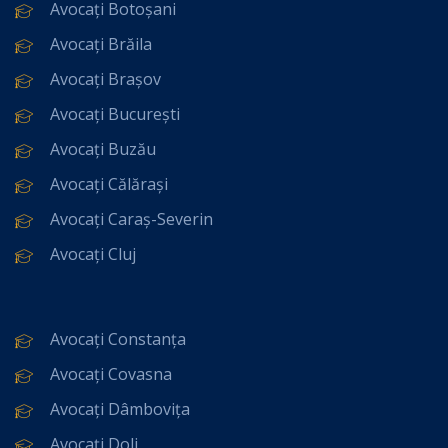
Avocați Botoșani
Avocați Brăila
Avocați Brașov
Avocați București
Avocați Buzău
Avocați Călărași
Avocați Caraș-Severin
Avocați Cluj
Avocați Constanța
Avocați Covasna
Avocați Dâmbovița
Avocați Dolj