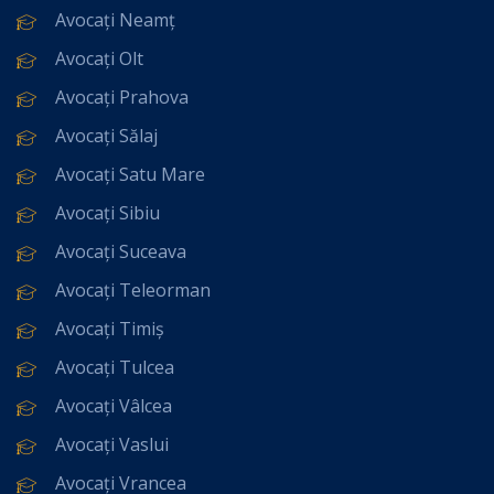
Avocați Neamț
Avocați Olt
Avocați Prahova
Avocați Sălaj
Avocați Satu Mare
Avocați Sibiu
Avocați Suceava
Avocați Teleorman
Avocați Timiș
Avocați Tulcea
Avocați Vâlcea
Avocați Vaslui
Avocați Vrancea