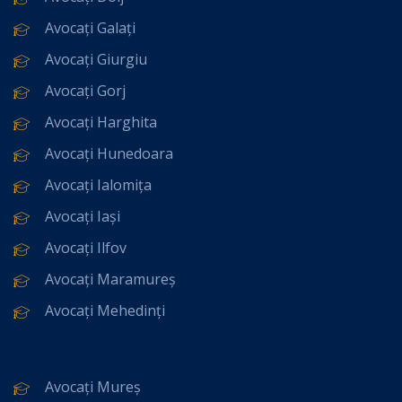
Avocați Galați
Avocați Giurgiu
Avocați Gorj
Avocați Harghita
Avocați Hunedoara
Avocați Ialomița
Avocați Iași
Avocați Ilfov
Avocați Maramureș
Avocați Mehedinți
Avocați Mureș