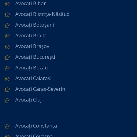
Avocați Bihor
Avocați Bistrița-Năsăud
Avocați Botoșani
Avocați Brăila
Avocați Brașov
Avocați București
Avocați Buzău
Avocați Călărași
Avocați Caraș-Severin
Avocați Cluj
Avocați Constanța
Avocați Covasna