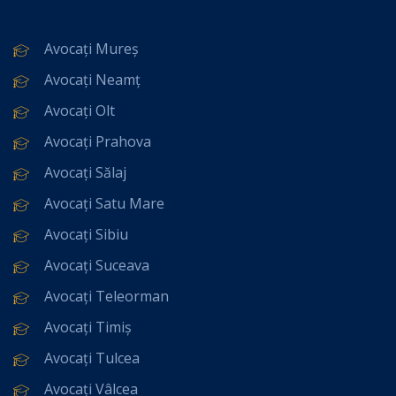
Avocați Mureș
Avocați Neamț
Avocați Olt
Avocați Prahova
Avocați Sălaj
Avocați Satu Mare
Avocați Sibiu
Avocați Suceava
Avocați Teleorman
Avocați Timiș
Avocați Tulcea
Avocați Vâlcea