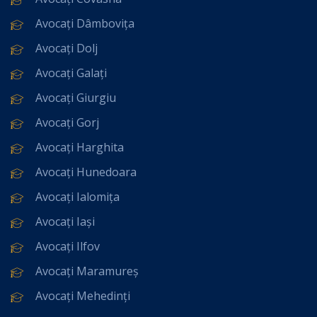
Avocați Dâmbovița
Avocați Dolj
Avocați Galați
Avocați Giurgiu
Avocați Gorj
Avocați Harghita
Avocați Hunedoara
Avocați Ialomița
Avocați Iași
Avocați Ilfov
Avocați Maramureș
Avocați Mehedinți