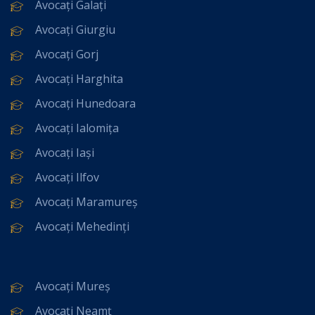
Avocați Galați
Avocați Giurgiu
Avocați Gorj
Avocați Harghita
Avocați Hunedoara
Avocați Ialomița
Avocați Iași
Avocați Ilfov
Avocați Maramureș
Avocați Mehedinți
Avocați Mureș
Avocați Neamț