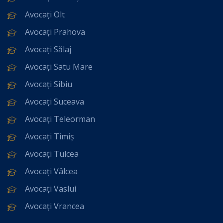
Avocați Olt
Avocați Prahova
Avocați Sălaj
Avocați Satu Mare
Avocați Sibiu
Avocați Suceava
Avocați Teleorman
Avocați Timiș
Avocați Tulcea
Avocați Vâlcea
Avocați Vaslui
Avocați Vrancea