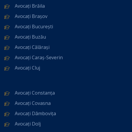
Avocați Brăila
Avocați Brașov
Avocați București
Avocați Buzău
Avocați Călărași
Avocați Caraș-Severin
Avocați Cluj
Avocați Constanța
Avocați Covasna
Avocați Dâmbovița
Avocați Dolj