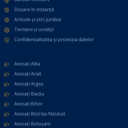
Dosare în instanță
Articole și știri juridice
Termeni și condiții
Confidențialitatea și protecția datelor
Avocați Alba
Avocați Arad
Avocați Argeș
Avocați Bacău
Avocați Bihor
Avocați Bistrița-Năsăud
Avocați Botoșani