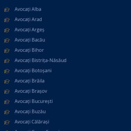
Avocați Alba
Avocați Arad
Avocați Argeș
Avocați Bacău
Avocați Bihor
Avocați Bistrița-Năsăud
Avocați Botoșani
Avocați Brăila
Avocați Brașov
Avocați București
Avocați Buzău
Avocați Călărași