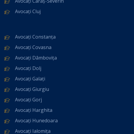
Avocați Caraș-Severin
Avocați Cluj
Avocați Constanța
Avocați Covasna
Avocați Dâmbovița
Avocați Dolj
Avocați Galați
Avocați Giurgiu
Avocați Gorj
Avocați Harghita
Avocați Hunedoara
Avocați Ialomița