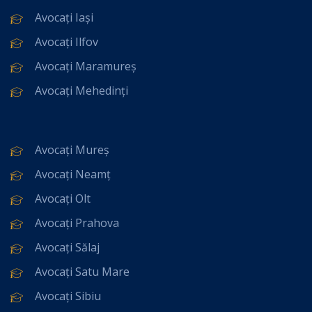
Avocați Iași
Avocați Ilfov
Avocați Maramureș
Avocați Mehedinți
Avocați Mureș
Avocați Neamț
Avocați Olt
Avocați Prahova
Avocați Sălaj
Avocați Satu Mare
Avocați Sibiu