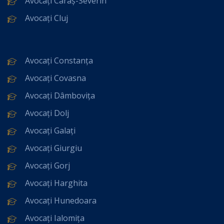
Avocați Caraș-Severin
Avocați Cluj
Avocați Constanța
Avocați Covasna
Avocați Dâmbovița
Avocați Dolj
Avocați Galați
Avocați Giurgiu
Avocați Gorj
Avocați Harghita
Avocați Hunedoara
Avocați Ialomița