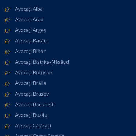
Avocați Alba
Avocați Arad
Avocați Argeș
Avocați Bacău
Avocați Bihor
Avocați Bistrița-Năsăud
Avocați Botoșani
Avocați Brăila
Avocați Brașov
Avocați București
Avocați Buzău
Avocați Călărași