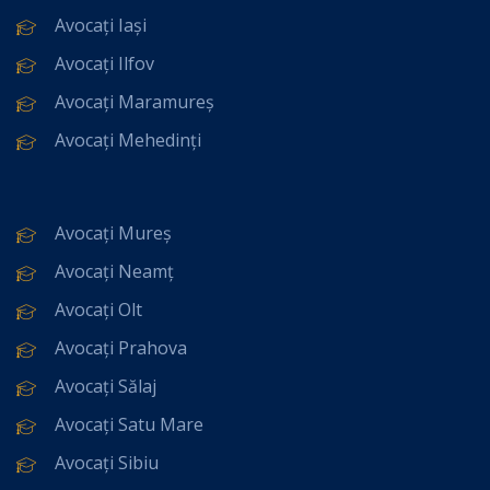
Avocați Iași
Avocați Ilfov
Avocați Maramureș
Avocați Mehedinți
Avocați Mureș
Avocați Neamț
Avocați Olt
Avocați Prahova
Avocați Sălaj
Avocați Satu Mare
Avocați Sibiu