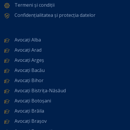
Termeni și condiții
Confidențialitatea și protecția datelor
Avocați Alba
Avocați Arad
Avocați Argeș
Avocați Bacău
Avocați Bihor
Avocați Bistrița-Năsăud
Avocați Botoșani
Avocați Brăila
Avocați Brașov