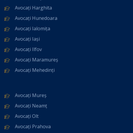
Avocați Harghita
Avocați Hunedoara
Avocați Ialomița
Avocați Iași
Avocați Ilfov
Avocați Maramureș
Avocați Mehedinți
Avocați Mureș
Avocați Neamț
Avocați Olt
Avocați Prahova