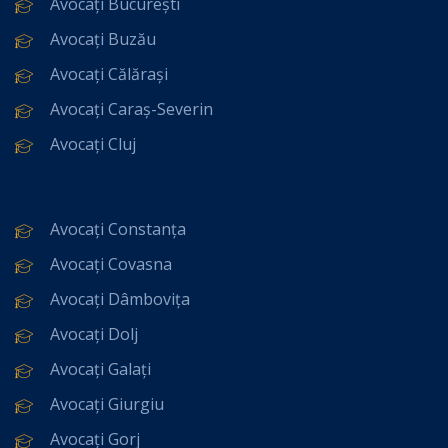
Avocați București
Avocați Buzău
Avocați Călărași
Avocați Caraș-Severin
Avocați Cluj
Avocați Constanța
Avocați Covasna
Avocați Dâmbovița
Avocați Dolj
Avocați Galați
Avocați Giurgiu
Avocați Gorj