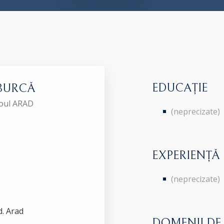
EDUCAȚIE
a BURCĂ
roul ARAD
(neprecizate)
EXPERIENȚĂ
(neprecizate)
d. Arad
DOMENII DE