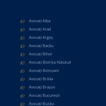
Avocați Alba
Avocați Arad
Avocați Argeș
Avocați Bacău
Avocați Bihor
Avocați Bistrița-Năsăud
Avocați Botoșani
Avocați Brăila
Avocați Brașov
Avocați București
Avocați Buzău