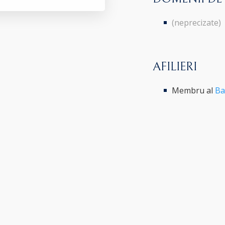
(neprecizate)
AFILIERI
Membru al
Ba