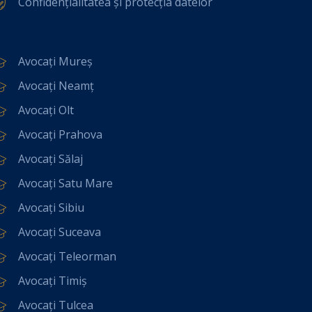
Confidențialitatea și protecția datelor
Avocați Mureș
Avocați Neamț
Avocați Olt
Avocați Prahova
Avocați Sălaj
Avocați Satu Mare
Avocați Sibiu
Avocați Suceava
Avocați Teleorman
Avocați Timiș
Avocați Tulcea