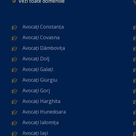
Vezi toate domeniile
Avocați Constanța
Avocați Covasna
Avocați Dâmbovița
Avocați Dolj
Avocați Galați
Avocați Giurgiu
Avocați Gorj
Avocați Harghita
Avocați Hunedoara
Avocați Ialomița
Avocați Iași