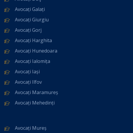
Avocați Galați
Avocați Giurgiu
Avocați Gorj
Avocați Harghita
Avocați Hunedoara
Avocați Ialomița
Avocați Iași
Avocați Ilfov
Avocați Maramureș
Avocați Mehedinți
Avocați Mureș