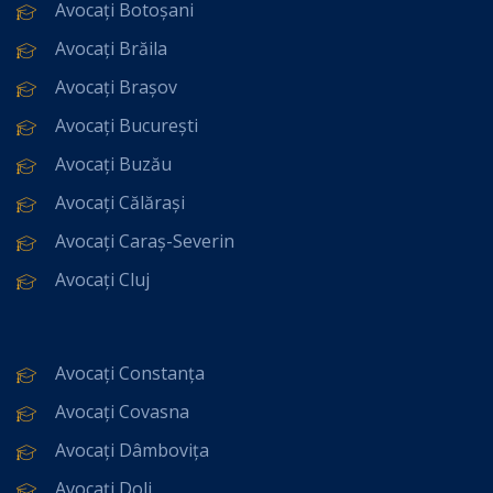
Avocați Botoșani
Avocați Brăila
Avocați Brașov
Avocați București
Avocați Buzău
Avocați Călărași
Avocați Caraș-Severin
Avocați Cluj
Avocați Constanța
Avocați Covasna
Avocați Dâmbovița
Avocați Dolj