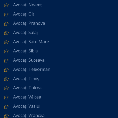
Avocați Neamț
Avocați Olt
Avocați Prahova
Avocați Sălaj
Avocați Satu Mare
Avocați Sibiu
Avocați Suceava
Avocați Teleorman
Avocați Timiș
Avocați Tulcea
Avocați Vâlcea
Avocați Vaslui
Avocați Vrancea