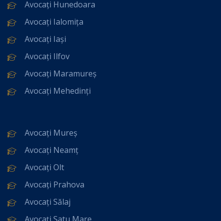
Avocați Hunedoara
Avocați Ialomița
Avocați Iași
Avocați Ilfov
Avocați Maramureș
Avocați Mehedinți
Avocați Mureș
Avocați Neamț
Avocați Olt
Avocați Prahova
Avocați Sălaj
Avocați Satu Mare