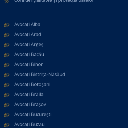
Avocați Alba
Avocați Arad
Avocați Argeș
Avocați Bacău
Avocați Bihor
Avocați Bistrița-Năsăud
Avocați Botoșani
Avocați Brăila
Avocați Brașov
Avocați București
Avocați Buzău