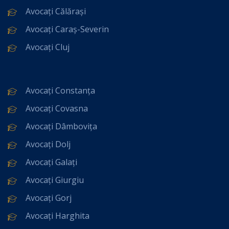
Avocați Călărași
Avocați Caraș-Severin
Avocați Cluj
Avocați Constanța
Avocați Covasna
Avocați Dâmbovița
Avocați Dolj
Avocați Galați
Avocați Giurgiu
Avocați Gorj
Avocați Harghita