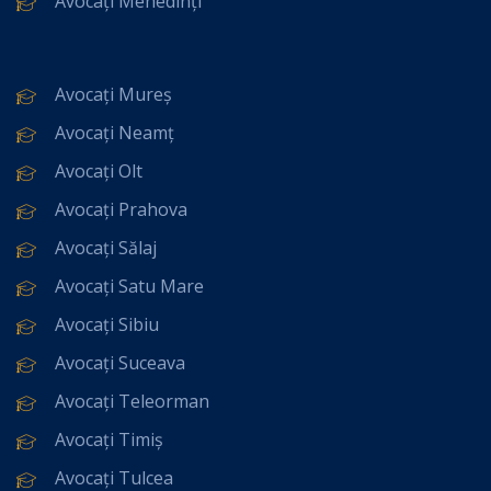
Avocați Mehedinți
Avocați Mureș
Avocați Neamț
Avocați Olt
Avocați Prahova
Avocați Sălaj
Avocați Satu Mare
Avocați Sibiu
Avocați Suceava
Avocați Teleorman
Avocați Timiș
Avocați Tulcea