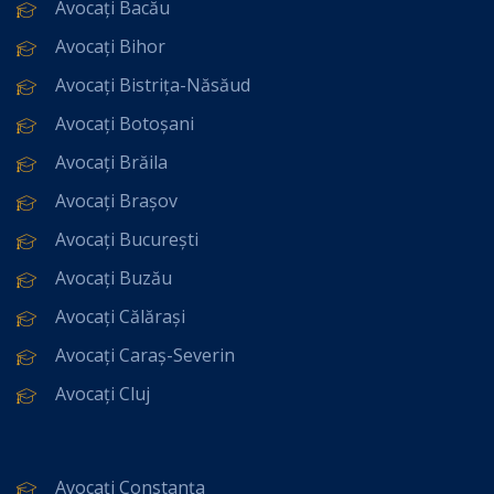
Avocați Bacău
Avocați Bihor
Avocați Bistrița-Năsăud
Avocați Botoșani
Avocați Brăila
Avocați Brașov
Avocați București
Avocați Buzău
Avocați Călărași
Avocați Caraș-Severin
Avocați Cluj
Avocați Constanța