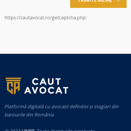
https://cautavocat.ro/getcaptcha.php:
Platformă digitală cu avocații definitivi și stagiari din
barourile din România
© 2022
UNBR
. Toate drepturile rezervate.