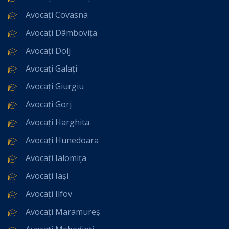
Avocați Covasna
Avocați Dâmbovița
Avocați Dolj
Avocați Galați
Avocați Giurgiu
Avocați Gorj
Avocați Harghita
Avocați Hunedoara
Avocați Ialomița
Avocați Iași
Avocați Ilfov
Avocați Maramureș