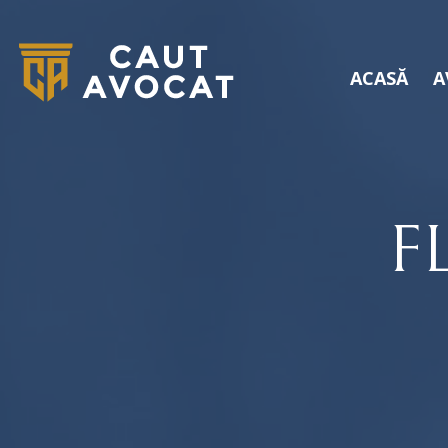
ACASĂ
A
F