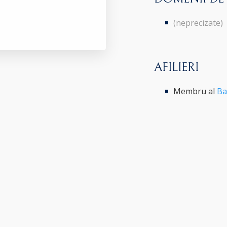
(neprecizate)
AFILIERI
Membru al
Ba