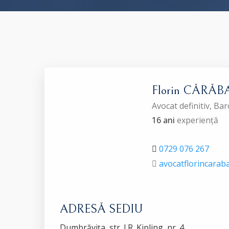
Florin CĂRĂB
Avocat definitiv, Ba
16 ani
experiență
0729 076 267
avocatflorincara
ADRESĂ SEDIU
Dumbrăviţa, str. J.R. Kipling, nr. 4