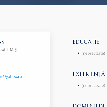
EDUCAȚIE
AŞ
roul TIMIȘ
(neprecizate)
EXPERIENȚĂ
bas@yahoo.ro
(neprecizate)
DOMENII DE