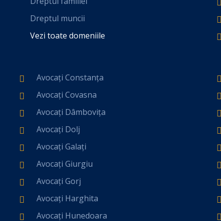
Dreptul familiei
Dreptul muncii
Vezi toate domeniile
Avocați Constanța
Avocați Covasna
Avocați Dâmbovița
Avocați Dolj
Avocați Galați
Avocați Giurgiu
Avocați Gorj
Avocați Harghita
Avocați Hunedoara