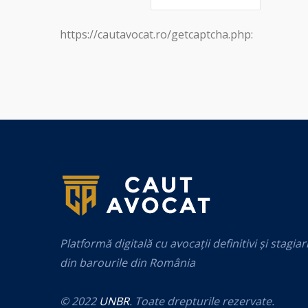
https://cautavocat.ro/getcaptcha.php:
Platformă digitală cu avocații definitivi și stagiar
din barourile din România
© 2022
UNBR
. Toate drepturile rezervate.