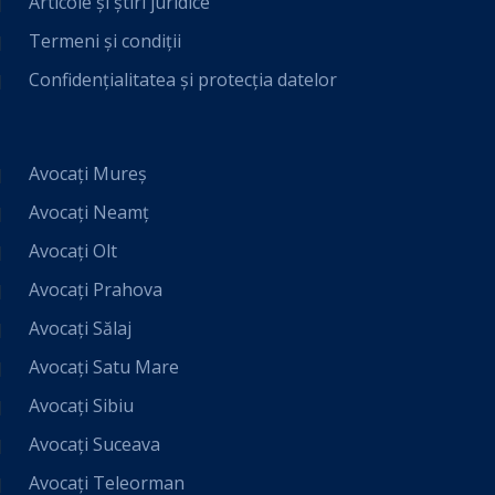
Articole și știri juridice
Termeni și condiții
Confidențialitatea și protecția datelor
Avocați Mureș
Avocați Neamț
Avocați Olt
Avocați Prahova
Avocați Sălaj
Avocați Satu Mare
Avocați Sibiu
Avocați Suceava
Avocați Teleorman