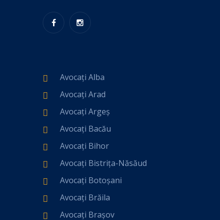
Avocați Alba
Avocați Arad
Avocați Argeș
Avocați Bacău
Avocați Bihor
Avocați Bistrița-Năsăud
Avocați Botoșani
Avocați Brăila
Avocați Brașov