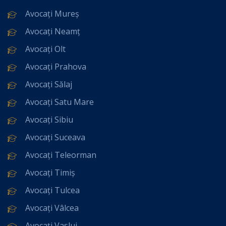
Avocați Mureș
Avocați Neamț
Avocați Olt
Avocați Prahova
Avocați Sălaj
Avocați Satu Mare
Avocați Sibiu
Avocați Suceava
Avocați Teleorman
Avocați Timiș
Avocați Tulcea
Avocați Vâlcea
Avocați Vaslui