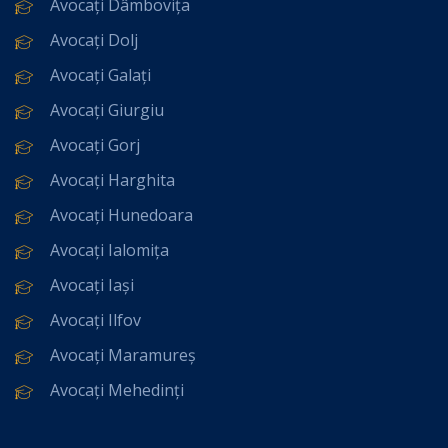
Avocați Dâmbovița
Avocați Dolj
Avocați Galați
Avocați Giurgiu
Avocați Gorj
Avocați Harghita
Avocați Hunedoara
Avocați Ialomița
Avocați Iași
Avocați Ilfov
Avocați Maramureș
Avocați Mehedinți