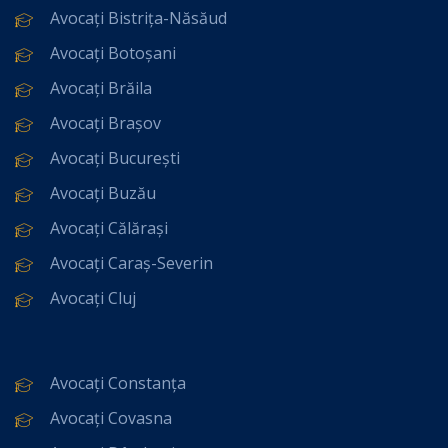
Avocați Bistrița-Năsăud
Avocați Botoșani
Avocați Brăila
Avocați Brașov
Avocați București
Avocați Buzău
Avocați Călărași
Avocați Caraș-Severin
Avocați Cluj
Avocați Constanța
Avocați Covasna