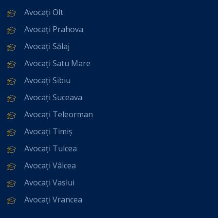
Avocați Olt
Avocați Prahova
Avocați Sălaj
Avocați Satu Mare
Avocați Sibiu
Avocați Suceava
Avocați Teleorman
Avocați Timiș
Avocați Tulcea
Avocați Vâlcea
Avocați Vaslui
Avocați Vrancea