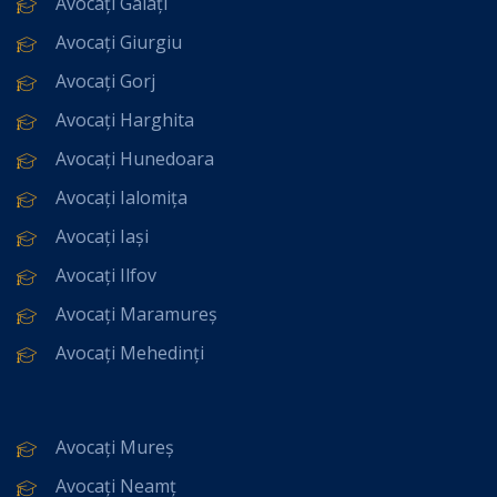
Avocați Galați
Avocați Giurgiu
Avocați Gorj
Avocați Harghita
Avocați Hunedoara
Avocați Ialomița
Avocați Iași
Avocați Ilfov
Avocați Maramureș
Avocați Mehedinți
Avocați Mureș
Avocați Neamț