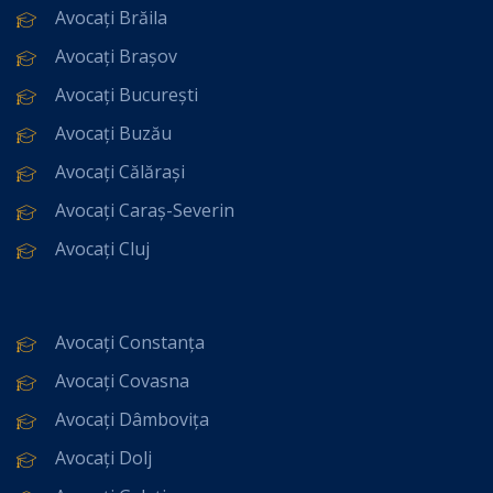
Avocați Brăila
Avocați Brașov
Avocați București
Avocați Buzău
Avocați Călărași
Avocați Caraș-Severin
Avocați Cluj
Avocați Constanța
Avocați Covasna
Avocați Dâmbovița
Avocați Dolj