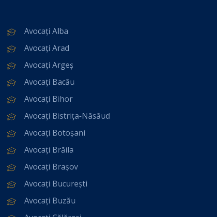
Avocați Alba
Avocați Arad
Avocați Argeș
Avocați Bacău
Avocați Bihor
Avocați Bistrița-Năsăud
Avocați Botoșani
Avocați Brăila
Avocați Brașov
Avocați București
Avocați Buzău