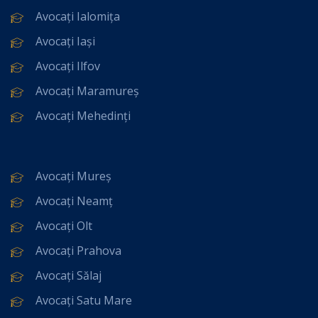
Avocați Ialomița
Avocați Iași
Avocați Ilfov
Avocați Maramureș
Avocați Mehedinți
Avocați Mureș
Avocați Neamț
Avocați Olt
Avocați Prahova
Avocați Sălaj
Avocați Satu Mare