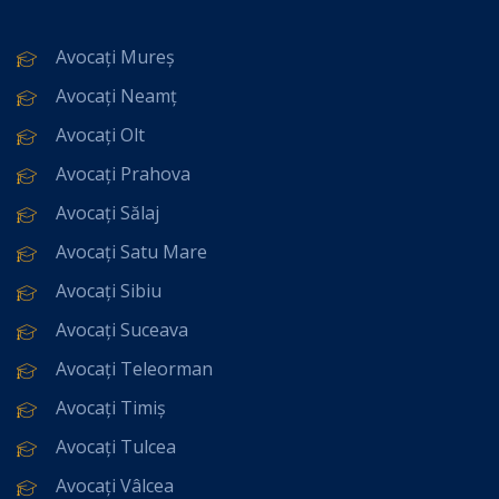
Avocați Mureș
Avocați Neamț
Avocați Olt
Avocați Prahova
Avocați Sălaj
Avocați Satu Mare
Avocați Sibiu
Avocați Suceava
Avocați Teleorman
Avocați Timiș
Avocați Tulcea
Avocați Vâlcea