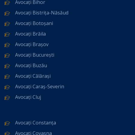
Avocați Bihor
Avocați Bistrița-Năsăud
Avocați Botoșani
Avocați Brăila
Avocați Brașov
Avocați București
Avocați Buzău
Avocați Călărași
Avocați Caraș-Severin
Avocați Cluj
Avocați Constanța
Avocați Covasna