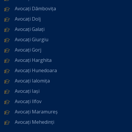
Avocați Dâmbovița
Avocați Dolj
Avocați Galați
Avocați Giurgiu
Avocați Gorj
Avocați Harghita
Avocați Hunedoara
Avocați Ialomița
Avocați Iași
Avocați Ilfov
Avocați Maramureș
Avocați Mehedinți