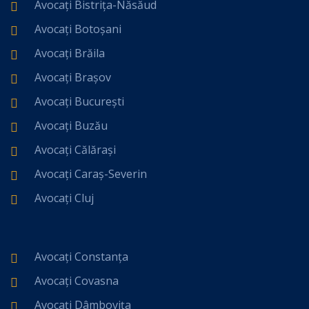
Avocați Bistrița-Năsăud
Avocați Botoșani
Avocați Brăila
Avocați Brașov
Avocați București
Avocați Buzău
Avocați Călărași
Avocați Caraș-Severin
Avocați Cluj
Avocați Constanța
Avocați Covasna
Avocați Dâmbovița