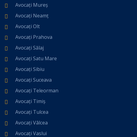
Avocați Mureș
Avocați Neamț
Avocați Olt
Avocați Prahova
Avocați Sălaj
Avocați Satu Mare
Avocați Sibiu
Avocați Suceava
Avocați Teleorman
Avocați Timiș
Avocați Tulcea
Avocați Vâlcea
Avocați Vaslui