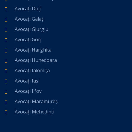
Avocați Dolj
Avocați Galați
Avocați Giurgiu
Avocați Gorj
Avocați Harghita
Avocați Hunedoara
Avocați Ialomița
Avocați Iași
Avocați Ilfov
Avocați Maramureș
Avocați Mehedinți