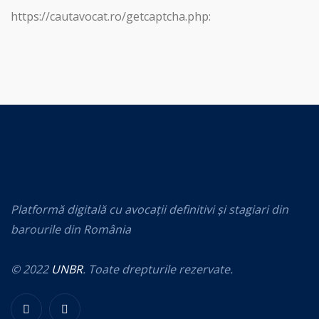
https://cautavocat.ro/getcaptcha.php:
Platformă digitală cu avocații definitivi și stagiari din
barourile din România
© 2022
UNBR
. Toate drepturile rezervate.