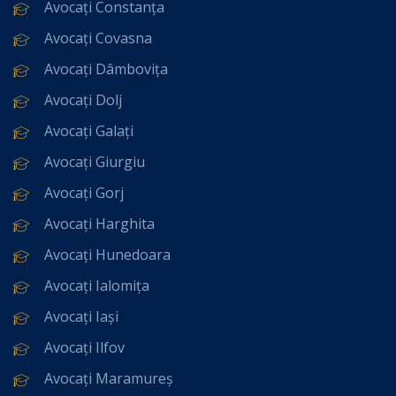
Avocați Constanța
Avocați Covasna
Avocați Dâmbovița
Avocați Dolj
Avocați Galați
Avocați Giurgiu
Avocați Gorj
Avocați Harghita
Avocați Hunedoara
Avocați Ialomița
Avocați Iași
Avocați Ilfov
Avocați Maramureș