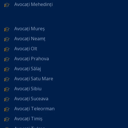
Avocați Mehedinți
Avocați Mureș
Avocați Neamț
Avocați Olt
Avocați Prahova
Avocați Sălaj
Avocați Satu Mare
Avocați Sibiu
Avocați Suceava
Avocați Teleorman
Avocați Timiș