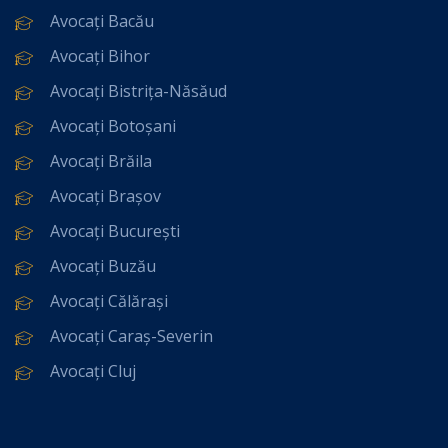
Avocați Bacău
Avocați Bihor
Avocați Bistrița-Năsăud
Avocați Botoșani
Avocați Brăila
Avocați Brașov
Avocați București
Avocați Buzău
Avocați Călărași
Avocați Caraș-Severin
Avocați Cluj