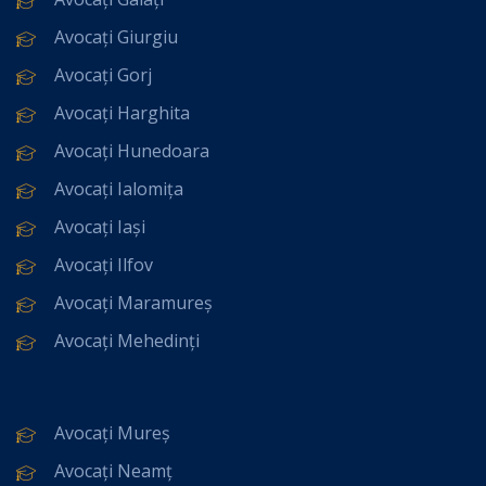
Avocați Giurgiu
Avocați Gorj
Avocați Harghita
Avocați Hunedoara
Avocați Ialomița
Avocați Iași
Avocați Ilfov
Avocați Maramureș
Avocați Mehedinți
Avocați Mureș
Avocați Neamț