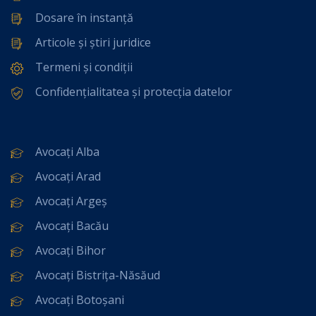
Dosare în instanță
Articole și știri juridice
Termeni și condiții
Confidențialitatea și protecția datelor
Avocați Alba
Avocați Arad
Avocați Argeș
Avocați Bacău
Avocați Bihor
Avocați Bistrița-Năsăud
Avocați Botoșani