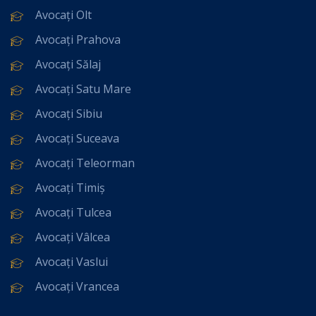
Avocați Olt
Avocați Prahova
Avocați Sălaj
Avocați Satu Mare
Avocați Sibiu
Avocați Suceava
Avocați Teleorman
Avocați Timiș
Avocați Tulcea
Avocați Vâlcea
Avocați Vaslui
Avocați Vrancea