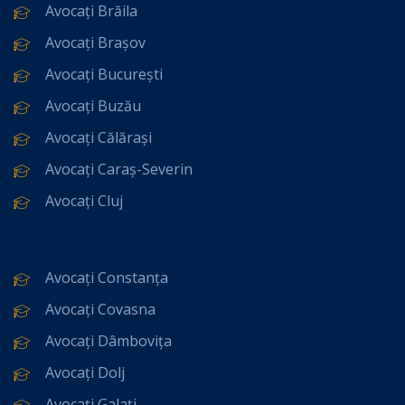
Avocați Brăila
Avocați Brașov
Avocați București
Avocați Buzău
Avocați Călărași
Avocați Caraș-Severin
Avocați Cluj
Avocați Constanța
Avocați Covasna
Avocați Dâmbovița
Avocați Dolj
Avocați Galați