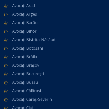
Avocați Arad
Avocați Argeș
Avocați Bacău
Avocați Bihor
Avocați Bistrița-Năsăud
Avocați Botoșani
Avocați Brăila
Avocați Brașov
Avocați București
Avocați Buzău
Avocați Călărași
Avocați Caraș-Severin
Avocați Cluj