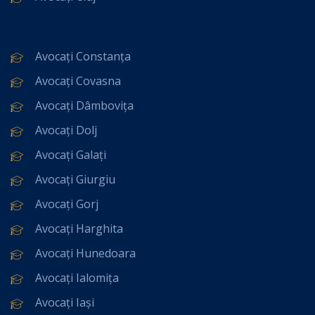
Avocați Constanța
Avocați Covasna
Avocați Dâmbovița
Avocați Dolj
Avocați Galați
Avocați Giurgiu
Avocați Gorj
Avocați Harghita
Avocați Hunedoara
Avocați Ialomița
Avocați Iași