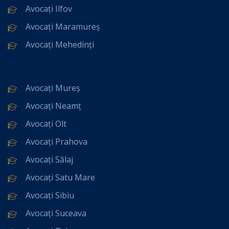
Avocați Ilfov
Avocați Maramureș
Avocați Mehedinți
Avocați Mureș
Avocați Neamț
Avocați Olt
Avocați Prahova
Avocați Sălaj
Avocați Satu Mare
Avocați Sibiu
Avocați Suceava