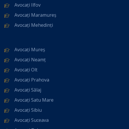
Avocați Ilfov
Avocați Maramureș
Avocați Mehedinți
Avocați Mureș
Avocați Neamț
Avocați Olt
Avocați Prahova
Avocați Sălaj
Avocați Satu Mare
Avocați Sibiu
Avocați Suceava