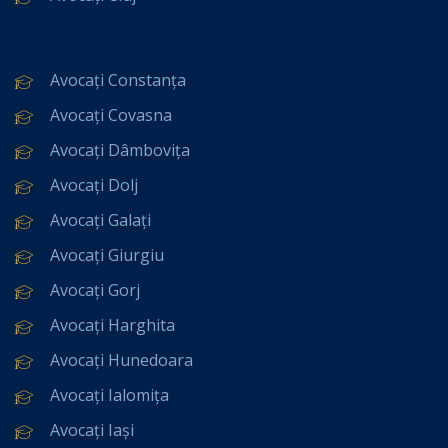
Avocați Constanța
Avocați Covasna
Avocați Dâmbovița
Avocați Dolj
Avocați Galați
Avocați Giurgiu
Avocați Gorj
Avocați Harghita
Avocați Hunedoara
Avocați Ialomița
Avocați Iași