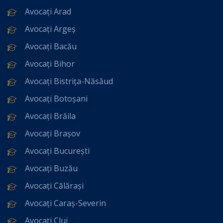
Avocați Arad
Avocați Argeș
Avocați Bacău
Avocați Bihor
Avocați Bistrița-Năsăud
Avocați Botoșani
Avocați Brăila
Avocați Brașov
Avocați București
Avocați Buzău
Avocați Călărași
Avocați Caraș-Severin
Avocați Cluj