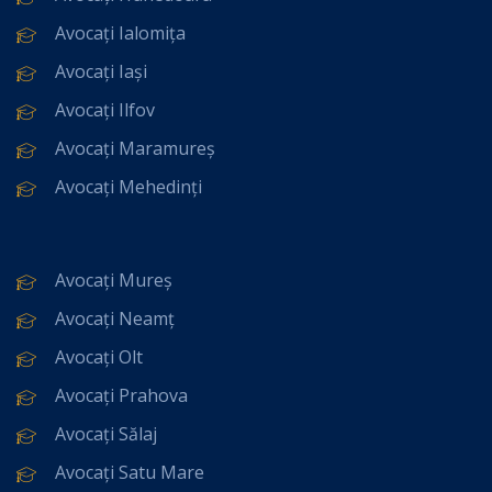
Avocați Ialomița
Avocați Iași
Avocați Ilfov
Avocați Maramureș
Avocați Mehedinți
Avocați Mureș
Avocați Neamț
Avocați Olt
Avocați Prahova
Avocați Sălaj
Avocați Satu Mare