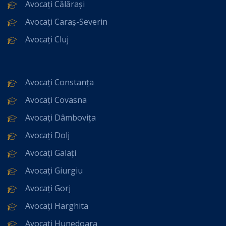
Avocați Călărași
Avocați Caraș-Severin
Avocați Cluj
Avocați Constanța
Avocați Covasna
Avocați Dâmbovița
Avocați Dolj
Avocați Galați
Avocați Giurgiu
Avocați Gorj
Avocați Harghita
Avocați Hunedoara