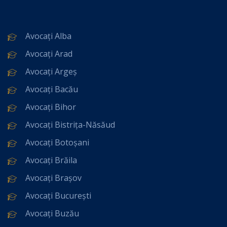
Avocați Alba
Avocați Arad
Avocați Argeș
Avocați Bacău
Avocați Bihor
Avocați Bistrița-Năsăud
Avocați Botoșani
Avocați Brăila
Avocați Brașov
Avocați București
Avocați Buzău