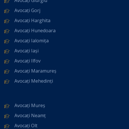
Avocați Giurgiu
Avocați Gorj
Avocați Harghita
Avocați Hunedoara
Avocați Ialomița
Avocați Iași
Avocați Ilfov
Avocați Maramureș
Avocați Mehedinți
Avocați Mureș
Avocați Neamț
Avocați Olt