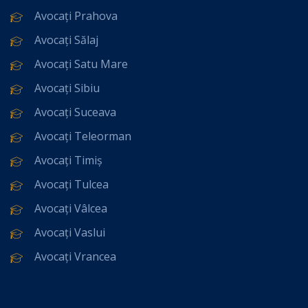
Avocați Prahova
Avocați Sălaj
Avocați Satu Mare
Avocați Sibiu
Avocați Suceava
Avocați Teleorman
Avocați Timiș
Avocați Tulcea
Avocați Vâlcea
Avocați Vaslui
Avocați Vrancea