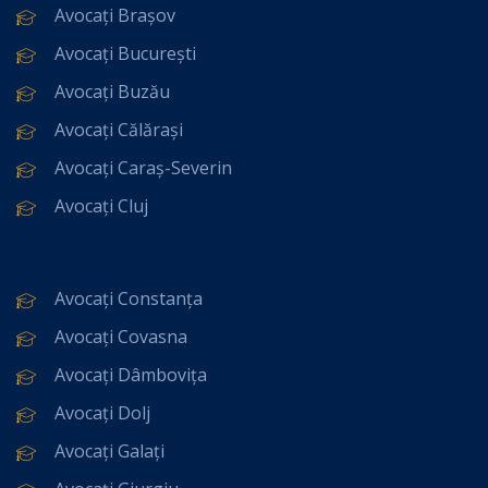
Avocați Brașov
Avocați București
Avocați Buzău
Avocați Călărași
Avocați Caraș-Severin
Avocați Cluj
Avocați Constanța
Avocați Covasna
Avocați Dâmbovița
Avocați Dolj
Avocați Galați