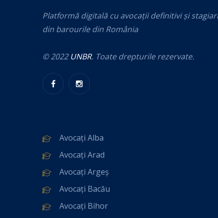
Platformă digitală cu avocații definitivi și stagiar
din barourile din România
© 2022
UNBR
. Toate drepturile rezervate.
Avocați Alba
Avocați Arad
Avocați Argeș
Avocați Bacău
Avocați Bihor