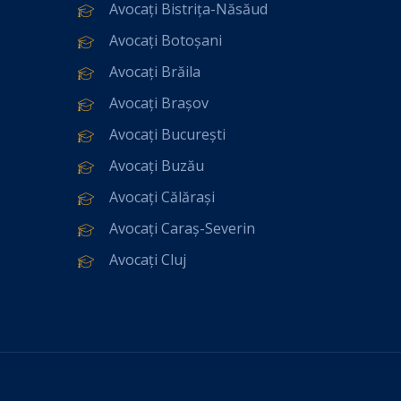
Avocați Bistrița-Năsăud
Avocați Botoșani
Avocați Brăila
Avocați Brașov
Avocați București
Avocați Buzău
Avocați Călărași
Avocați Caraș-Severin
Avocați Cluj