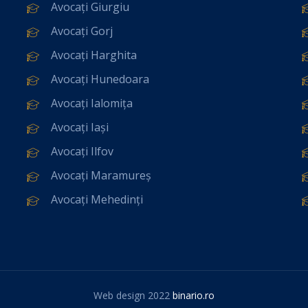
Avocați Giurgiu
Avocați Gorj
Avocați Harghita
Avocați Hunedoara
Avocați Ialomița
Avocați Iași
Avocați Ilfov
Avocați Maramureș
Avocați Mehedinți
Web design 2022
binario.ro