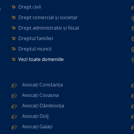
Drept civil
i
Drept comercial și societar
Drept administrativ și fiscal
Dreptul familiei
Dreptul muncii
Vezi toate domeniile
Avocați Constanța
Avocați Covasna
Avocați Dâmbovița
Avocați Dolj
Avocați Galați