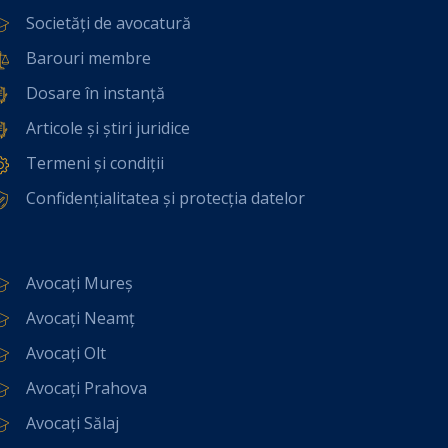
Societăți de avocatură
Barouri membre
Dosare în instanță
Articole și știri juridice
Termeni și condiții
Confidențialitatea și protecția datelor
Avocați Mureș
Avocați Neamț
Avocați Olt
Avocați Prahova
Avocați Sălaj