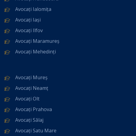
Avocați Ialomița
Avocați Iași
Avocați Ilfov
Avocați Maramureș
Avocați Mehedinți
Avocați Mureș
Avocați Neamț
Avocați Olt
Avocați Prahova
Avocați Sălaj
Avocați Satu Mare