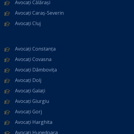
Avocați Călărași
Avocați Caraș-Severin
Avocați Cluj
Avocați Constanța
Avocați Covasna
Avocați Dâmbovița
Avocați Dolj
Avocați Galați
Avocați Giurgiu
Avocați Gorj
Avocați Harghita
Avocați Hunedoara