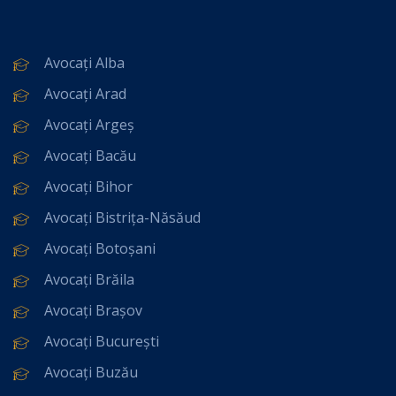
Avocați Alba
Avocați Arad
Avocați Argeș
Avocați Bacău
Avocați Bihor
Avocați Bistrița-Năsăud
Avocați Botoșani
Avocați Brăila
Avocați Brașov
Avocați București
Avocați Buzău