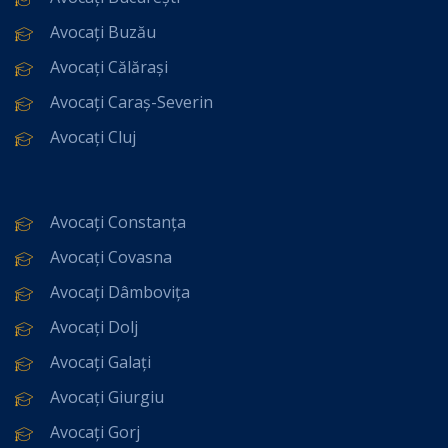
Avocați Buzău
Avocați Călărași
Avocați Caraș-Severin
Avocați Cluj
Avocați Constanța
Avocați Covasna
Avocați Dâmbovița
Avocați Dolj
Avocați Galați
Avocați Giurgiu
Avocați Gorj