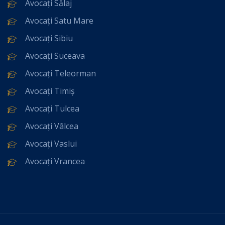
Avocați Sălaj
Avocați Satu Mare
Avocați Sibiu
Avocați Suceava
Avocați Teleorman
Avocați Timiș
Avocați Tulcea
Avocați Vâlcea
Avocați Vaslui
Avocați Vrancea