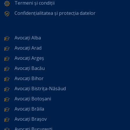
Termeni și condiții
Confidențialitatea și protecția datelor
Avocați Alba
Avocați Arad
Avocați Argeș
Avocați Bacău
Avocați Bihor
Avocați Bistrița-Năsăud
Avocați Botoșani
Avocați Brăila
Avocați Brașov
Avocați București