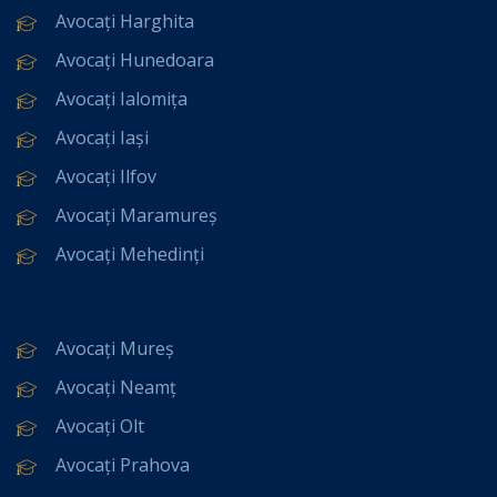
Avocați Harghita
Avocați Hunedoara
Avocați Ialomița
Avocați Iași
Avocați Ilfov
Avocați Maramureș
Avocați Mehedinți
Avocați Mureș
Avocați Neamț
Avocați Olt
Avocați Prahova