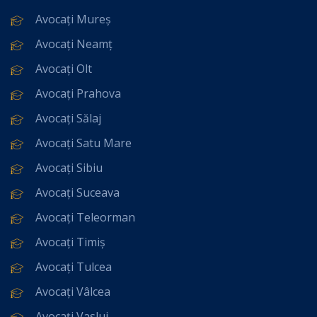
Avocați Mureș
Avocați Neamț
Avocați Olt
Avocați Prahova
Avocați Sălaj
Avocați Satu Mare
Avocați Sibiu
Avocați Suceava
Avocați Teleorman
Avocați Timiș
Avocați Tulcea
Avocați Vâlcea
Avocați Vaslui