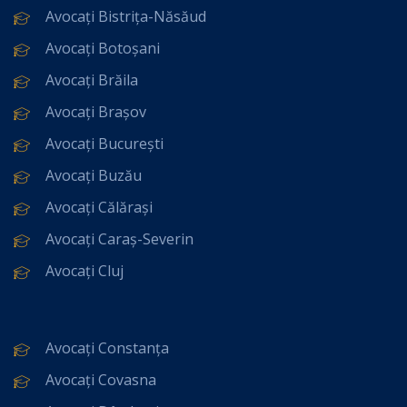
Avocați Bistrița-Năsăud
Avocați Botoșani
Avocați Brăila
Avocați Brașov
Avocați București
Avocați Buzău
Avocați Călărași
Avocați Caraș-Severin
Avocați Cluj
Avocați Constanța
Avocați Covasna