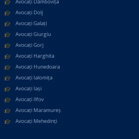
Avocați Dâmbovița
Avocați Dolj
Avocați Galați
Avocați Giurgiu
Avocați Gorj
Avocați Harghita
Avocați Hunedoara
Avocați Ialomița
Avocați Iași
Avocați Ilfov
Avocați Maramureș
Avocați Mehedinți