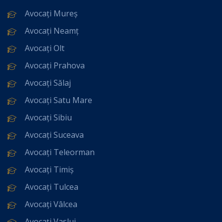
Avocați Mureș
Avocați Neamț
Avocați Olt
Avocați Prahova
Avocați Sălaj
Avocați Satu Mare
Avocați Sibiu
Avocați Suceava
Avocați Teleorman
Avocați Timiș
Avocați Tulcea
Avocați Vâlcea
Avocați Vaslui