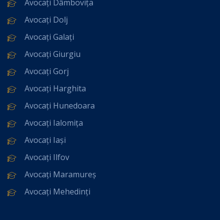
Avocați Dâmbovița
Avocați Dolj
Avocați Galați
Avocați Giurgiu
Avocați Gorj
Avocați Harghita
Avocați Hunedoara
Avocați Ialomița
Avocați Iași
Avocați Ilfov
Avocați Maramureș
Avocați Mehedinți