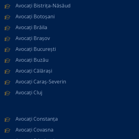
Avocați Bistrița-Năsăud
Avocați Botoșani
Avocați Brăila
Avocați Brașov
Avocați București
Avocați Buzău
Avocați Călărași
Avocați Caraș-Severin
Avocați Cluj
Avocați Constanța
Avocați Covasna