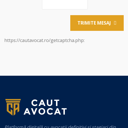
TRIMITE MESAJ
https://cautavocat.ro/getcaptcha.php:
Platformă digitală cu avocații definitivi și stagiari din