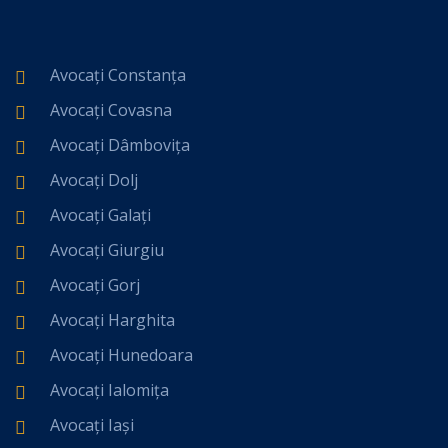
Avocați Constanța
Avocați Covasna
Avocați Dâmbovița
Avocați Dolj
Avocați Galați
Avocați Giurgiu
Avocați Gorj
Avocați Harghita
Avocați Hunedoara
Avocați Ialomița
Avocați Iași