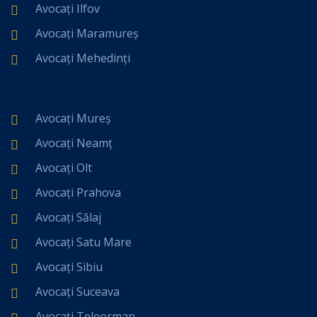
Avocați Ilfov
Avocați Maramureș
Avocați Mehedinți
Avocați Mureș
Avocați Neamț
Avocați Olt
Avocați Prahova
Avocați Sălaj
Avocați Satu Mare
Avocați Sibiu
Avocați Suceava
Avocați Teleorman