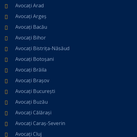
Avocați Arad
Avocați Argeș
Avocați Bacău
Avocați Bihor
Avocați Bistrița-Năsăud
Avocați Botoșani
Avocați Brăila
Avocați Brașov
Avocați București
Avocați Buzău
Avocați Călărași
Avocați Caraș-Severin
Avocați Cluj