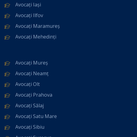
Avocați Iași
Avocați Ilfov
Avocați Maramureș
Avocați Mehedinți
Avocați Mureș
Avocați Neamț
Avocați Olt
Avocați Prahova
Avocați Sălaj
Avocați Satu Mare
Avocați Sibiu