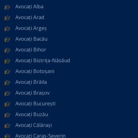
Avocați Alba
Avocați Arad
Avocați Argeș
Avocați Bacău
Avocați Bihor
Avocați Bistrița-Năsăud
Avocați Botoșani
Avocați Brăila
Avocați Brașov
Avocați București
Avocați Buzău
Avocați Călărași
Avocați Caraș-Severin