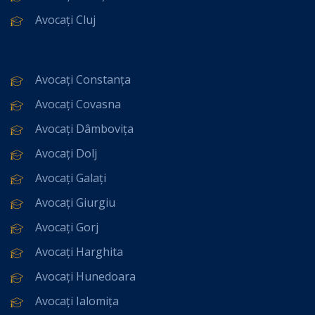
Avocați Cluj
Avocați Constanța
Avocați Covasna
Avocați Dâmbovița
Avocați Dolj
Avocați Galați
Avocați Giurgiu
Avocați Gorj
Avocați Harghita
Avocați Hunedoara
Avocați Ialomița