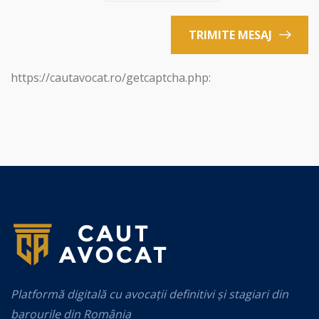
TRIMITE MESAJ
https://cautavocat.ro/getcaptcha.php:
Platformă digitală cu avocații definitivi și stagiari din
barourile din România