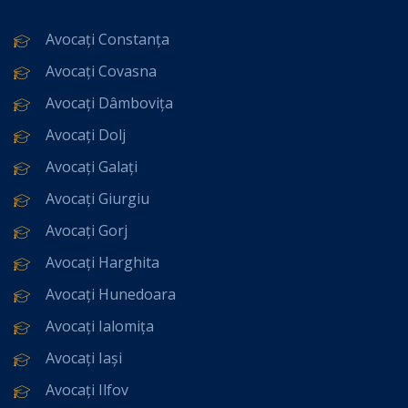
Avocați Constanța
Avocați Covasna
Avocați Dâmbovița
Avocați Dolj
Avocați Galați
Avocați Giurgiu
Avocați Gorj
Avocați Harghita
Avocați Hunedoara
Avocați Ialomița
Avocați Iași
Avocați Ilfov