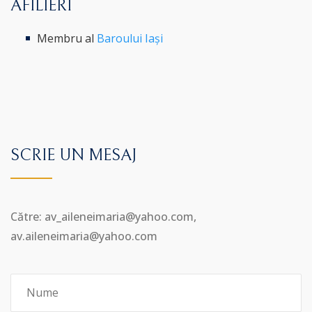
AFILIERI
Membru al
Baroului Iași
SCRIE UN MESAJ
Către: av_aileneimaria@yahoo.com,
av.aileneimaria@yahoo.com