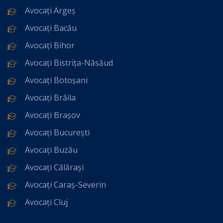
Avocați Argeș
Avocați Bacău
Avocați Bihor
Avocați Bistrița-Năsăud
Avocați Botoșani
Avocați Brăila
Avocați Brașov
Avocați București
Avocați Buzău
Avocați Călărași
Avocați Caraș-Severin
Avocați Cluj