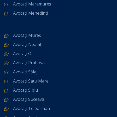
Avocați Maramureș
Avocați Mehedinți
Avocați Mureș
Avocați Neamț
Avocați Olt
Avocați Prahova
Avocați Sălaj
Avocați Satu Mare
Avocați Sibiu
Avocați Suceava
Avocați Teleorman