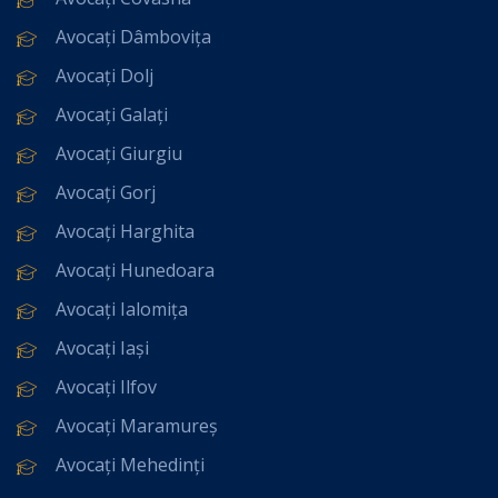
Avocați Dâmbovița
Avocați Dolj
Avocați Galați
Avocați Giurgiu
Avocați Gorj
Avocați Harghita
Avocați Hunedoara
Avocați Ialomița
Avocați Iași
Avocați Ilfov
Avocați Maramureș
Avocați Mehedinți