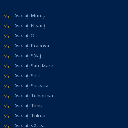
Avocați Mureș
Avocați Neamț
Avocați Olt
Avocați Prahova
Avocați Sălaj
Avocați Satu Mare
Avocați Sibiu
Avocați Suceava
Avocați Teleorman
Avocați Timiș
Avocați Tulcea
Avocați Vâlcea