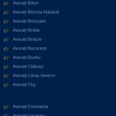
Avocați Bihor
Avocați Bistrița-Năsăud
Avocați Botoșani
Avocați Brăila
Avocați Brașov
Avocați București
Avocați Buzău
Avocați Călărași
Avocați Caraș-Severin
Avocați Cluj
Avocați Constanța
Avocați Covasna