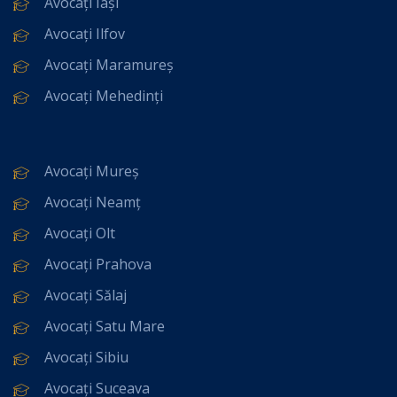
Avocați Iași
Avocați Ilfov
Avocați Maramureș
Avocați Mehedinți
Avocați Mureș
Avocați Neamț
Avocați Olt
Avocați Prahova
Avocați Sălaj
Avocați Satu Mare
Avocați Sibiu
Avocați Suceava