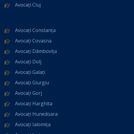
Avocați Cluj
Avocați Constanța
Avocați Covasna
Avocați Dâmbovița
Avocați Dolj
Avocați Galați
Avocați Giurgiu
Avocați Gorj
Avocați Harghita
Avocați Hunedoara
Avocați Ialomița