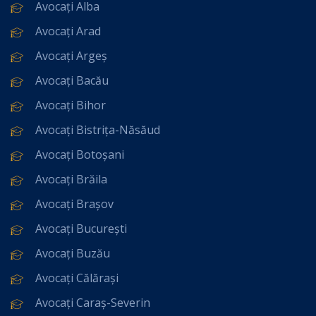
Avocați Alba
Avocați Arad
Avocați Argeș
Avocați Bacău
Avocați Bihor
Avocați Bistrița-Năsăud
Avocați Botoșani
Avocați Brăila
Avocați Brașov
Avocați București
Avocați Buzău
Avocați Călărași
Avocați Caraș-Severin