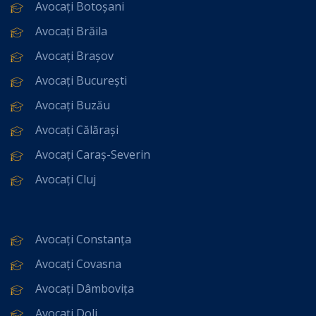
Avocați Botoșani
Avocați Brăila
Avocați Brașov
Avocați București
Avocați Buzău
Avocați Călărași
Avocați Caraș-Severin
Avocați Cluj
Avocați Constanța
Avocați Covasna
Avocați Dâmbovița
Avocați Dolj