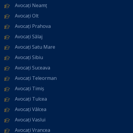
Avocați Neamț
Avocați Olt
Avocați Prahova
Avocați Sălaj
Avocați Satu Mare
Avocați Sibiu
Avocați Suceava
Avocați Teleorman
Avocați Timiș
Avocați Tulcea
Avocați Vâlcea
Avocați Vaslui
Avocați Vrancea