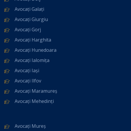
Avocați Galați
Avocați Giurgiu
Avocați Gorj
Avocați Harghita
Avocați Hunedoara
Avocați Ialomița
Avocați Iași
Avocați Ilfov
Avocați Maramureș
Avocați Mehedinți
Avocați Mureș