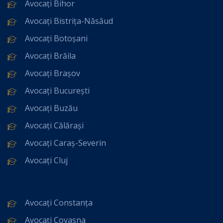
Avocați Bihor
Avocați Bistrița-Năsăud
Avocați Botoșani
Avocați Brăila
Avocați Brașov
Avocați București
Avocați Buzău
Avocați Călărași
Avocați Caraș-Severin
Avocați Cluj
Avocați Constanța
Avocați Covasna