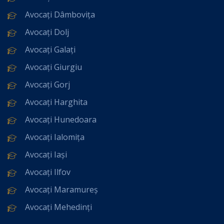
Avocați Dâmbovița
Avocați Dolj
Avocați Galați
Avocați Giurgiu
Avocați Gorj
Avocați Harghita
Avocați Hunedoara
Avocați Ialomița
Avocați Iași
Avocați Ilfov
Avocați Maramureș
Avocați Mehedinți