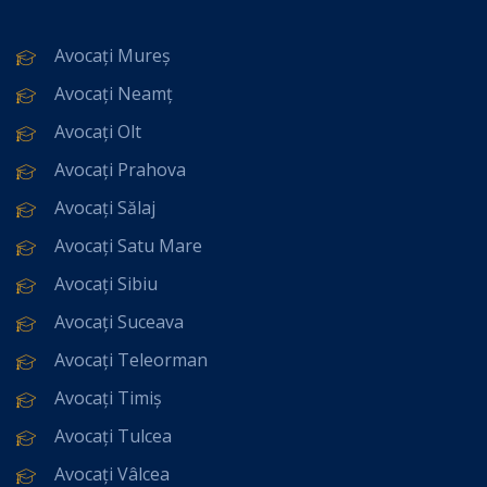
Avocați Mureș
Avocați Neamț
Avocați Olt
Avocați Prahova
Avocați Sălaj
Avocați Satu Mare
Avocați Sibiu
Avocați Suceava
Avocați Teleorman
Avocați Timiș
Avocați Tulcea
Avocați Vâlcea