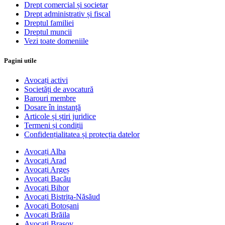
Drept comercial și societar
Drept administrativ și fiscal
Dreptul familiei
Dreptul muncii
Vezi toate domeniile
Pagini utile
Avocați activi
Societăți de avocatură
Barouri membre
Dosare în instanță
Articole și știri juridice
Termeni și condiții
Confidențialitatea și protecția datelor
Avocați Alba
Avocați Arad
Avocați Argeș
Avocați Bacău
Avocați Bihor
Avocați Bistrița-Năsăud
Avocați Botoșani
Avocați Brăila
Avocați Brașov