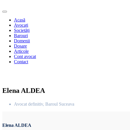
Acasă
Avocați
Societăți
Barouri
Domenii
Dosare
Articole
Cont avocat
Contact
Elena ALDEA
Avocat definitiv, Baroul Suceava
Elena ALDEA