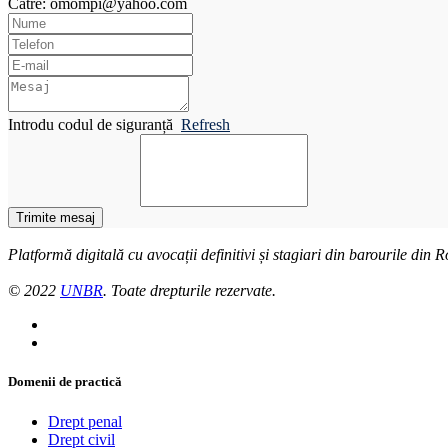
Către: omompi@yahoo.com
Introdu codul de siguranță
Refresh
Trimite mesaj
Platformă digitală cu avocații definitivi și stagiari din barourile din
© 2022
UNBR
. Toate drepturile rezervate.
Domenii de practică
Drept penal
Drept civil