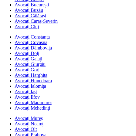
Avocați București
Avocați Buzău
Avocați Călărași
Avocați Caraș-Severin
Avocați Cluj
Avocați Constanța
Avocați Covasna
Avocați Dâmbovița
Avocați Dolj
Avocați Galați
Avocați Giurgiu
Avocați Gorj
Avocați Harghita
Avocați Hunedoara
Avocați Ialomița
Avocați Iași
Avocați Ilfov
Avocați Maramureș
Avocați Mehedinți
Avocați Mureș
Avocați Neamț
Avocați Olt
Avocați Prahova