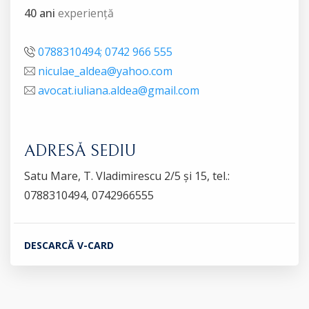
40 ani
experiență
0788310494; 0742 966 555
niculae_aldea@yahoo.com
avocat.iuliana.aldea@gmail.com
ADRESĂ SEDIU
Satu Mare, T. Vladimirescu 2/5 și 15, tel.:
0788310494, 0742966555
DESCARCĂ V-CARD