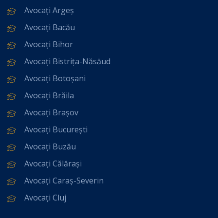
Avocați Argeș
Avocați Bacău
Avocați Bihor
Avocați Bistrița-Năsăud
Avocați Botoșani
Avocați Brăila
Avocați Brașov
Avocați București
Avocați Buzău
Avocați Călărași
Avocați Caraș-Severin
Avocați Cluj