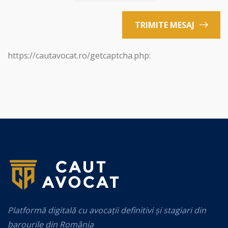
TRIMITE MESAJ
https://cautavocat.ro/getcaptcha.php:
Platformă digitală cu avocații definitivi și stagiari din
barourile din România