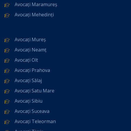
Avocați Maramureș
Avocați Mehedinți
Avocați Mureș
Avocați Neamț
Avocați Olt
Avocați Prahova
Avocați Sălaj
Avocați Satu Mare
Avocați Sibiu
Avocați Suceava
Avocați Teleorman