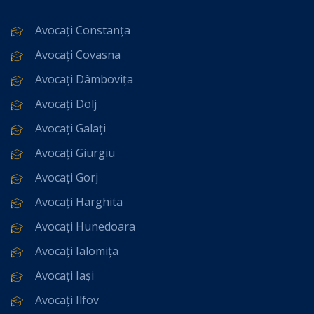
Avocați Constanța
Avocați Covasna
Avocați Dâmbovița
Avocați Dolj
Avocați Galați
Avocați Giurgiu
Avocați Gorj
Avocați Harghita
Avocați Hunedoara
Avocați Ialomița
Avocați Iași
Avocați Ilfov